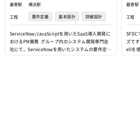
最寄駅
横浜駅
最寄駅
要件定義
基本設計
詳細設計
工程
工程
＜オンサイトソリューション事業で培っ
たノウハウを基に、正社員のご紹介もお
プログラミング(実装)
テスト
ServiceNow/JavaScriptを用いたSaaS導入開発に
SFD
任せください＞
おけるPM業務 グループ内のシステム開発専門会
ズです
デバッグ
運用・保守
現在弊社のオンサイトソリューション事
社にて、ServiceNowを用いたシステムの要件定義
ell
業では100社以上のクライアントとのお
から初期導入、 エンハンス開発、運用保守にいた
取引があり、その際に正社員紹介のご依
るプロジェクト全般をリードしていただきます。
頼をいただくことも珍しくありません。
また、顧客からの引き合いに対する提案書や見積
大手のような”質より量”の提案ではな
書の作成といったプリセールス活動にも案件獲得
フェーズから深く関与していただきます。 ...
く、WEB業界に精通した営業担当による
詳細なヒアリングに基づいて的確な技術
者をご紹介してきた実績から、このよう
なお声がけを多くいただけております。
弊社の展開してきたビジネス領域から培
ったノウハウを最大限に活かし、人材不