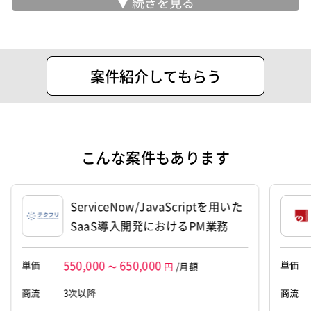
業務内容
＜マージン一律5万円。クライアント×
フリーランス双方のベストマッチへ＞
潜在的なニーズを引き出し、プロジェク
トの成功に向け最も適した技術者をご紹
案件紹介してもらう
介いたします。
弊社では現在350名以上の技術者に稼働
いただいておりますが、常に多くの技術
者がアクティブで案件を探しておりま
こんな案件もあります
す。
エンジニア、デザイナー、ディレクタ
ー、PM等、Web領域に特化した人材を
ServiceNow/JavaScriptを用いた
幅広くアサイン可能です。
SaaS導入開発におけるPM業務
また、フリーランスの方々へは専任の担
当が詳しくご希望のご条件等をヒアリン
550,000
650,000
単価
単価
～
円
/月額
グし、マッチする案件をご紹介いたしま
商流
3次以降
す。
商流