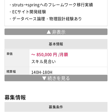
・struts→springへのフレームワーク移行実績
・ECサイト開発経験
・データベース論理・物理設計経験あり
基本情報
単価
～
850,000
円
/月額
スキル見合い
精算幅
140H-180H
勤務地
神谷町/赤羽橋駅
/
神谷町/赤羽橋駅
※実際の勤務地は応募時にご確認下さい
募集情報
契約形態
業務委託
募集条件
商流
2次請け