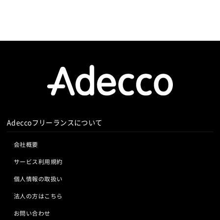
足の観点だけでなく御社の事業へダイレ
クトにお力添えできるようなパートナー
となります。
住所
東京都品川区西五反田7丁目20番9号 KD
X西五反田ビル 7階
設立
2019年3月18日
代表者
木村 謙太
Adeccoフリーランスについて
資本金
1,000万円
会社概要
サービス利用規約
個人情報の取扱い
法人の方はこちら
お問い合わせ