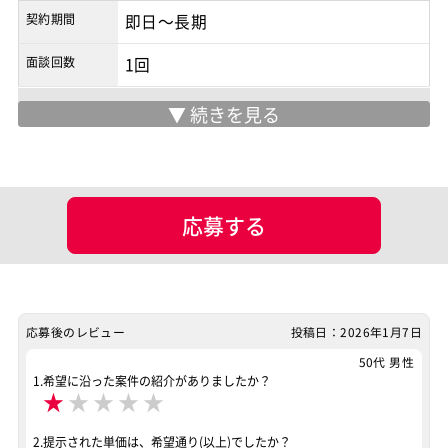
契約期間
即日～長期
面談回数
1回
マッチング設定
業界・業種
EC
担当工程
要件定義
基本設計
詳細設計
応募する
プログラミング(実装)
テスト
ポジション
Java系エンジニア
フロントエンドエンジニア
業務系エンジニア
応募後のレビュー
投稿日：2026年1月7日
スキル
50代 男性
JavaScript
Java
Struts
Spring
Linux
1.希望に沿った案件の紹介がありましたか？
★
★
★
★
★
Oracle
CSS3
jQuery
案件ID：427077
2.提示された単価は、希望通り(以上)でしたか？