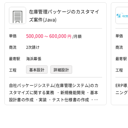
ンサルタントがお仕事を探すマッチング
在庫管理パッケージのカスタマイ
市場の黎明期から事業を開始しているリ
ズ案件(Java)
ーディングカンパニーとして、現在では
約35,000人の登録者数を有し、コンサ
500,000
600,000
単価
単価
～
円
/月額
ルタントDBとしては、日本最大規模と
商流
2次請け
商流
最寄駅
海浜幕張
最寄駅
住所
港区赤坂2-4-6 赤坂グリーンクロス27
F
基本設計
詳細設計
工程
工程
設立
2005年2月1日
プログラミング(実装)
テスト
自社パッケージシステム(在庫管理システム)のカ
ERP
代表者
林 博文
スタマイズに関する業務 ・新規機能開発 ・基本
ニング
設計書の作成 ・実装 ・テスト仕様書の作成 ・納
資本金
19 億 8200 万円
品 ・改修 ・運用, 保守 etc.