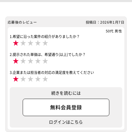
プログラミング(実装)
テスト
ポジション
サーバーエンジニア
フロントエンドエンジニア
応募後のレビュー
投稿日：2026年1月7日
50代 男性
スキル
SQL
Python
JavaScript
PostgreSQL
AWS
1.希望に沿った案件の紹介がありましたか？
★
★
★
★
★
Django
2.提示された単価は、希望通り(以上)でしたか？
特徴
★
★
★
★
★
稼働安定中
3.企業または担当者の対応の満足度を教えてください
その他
稼働安定中
★
★
★
★
★
案件ID：452127
続きを読むには
無料会員登録
ログインはこちら