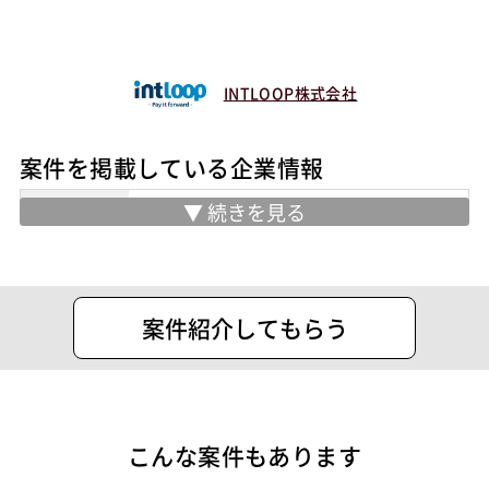
INTLOOP株式会社
案件を掲載している企業情報
業務内容
イントループ株式会社は、ITエンジニ
ア・コンサルティング事業を主軸サービ
スとしており、フリーランスのコンサル
タントやITエンジニア、マーケッターな
案件紹介してもらう
ど3万5,000名をプール。国内最⼤級の
規模感だけでなく、⼀⼈⼀⼈の指向や強
みなどを詳細に把握し、お客様の課題解
決に社内外から適切な⼈材をデリバリー
こんな案件もあります
できることが強みです。
フリーランスになったITエンジニア・コ