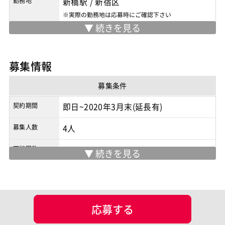
勤務地
新橋駅
/
新宿区
※実際の勤務地は応募時にご確認下さい
契約形態
業務委託
商流
2次請け
募集情報
募集条件
契約期間
即日~2020年3月末(延長有)
募集人数
4人
面談回数
2回
マッチング設定
業界・業種
その他WEBサービス
応募する
担当工程
要件定義
基本設計
詳細設計