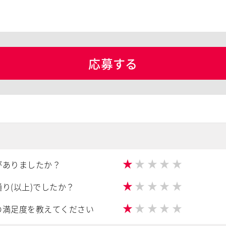
応募する
★
★
★
★
★
がありましたか？
★
★
★
★
★
り(以上)でしたか？
★
★
★
★
★
の満足度を教えてください