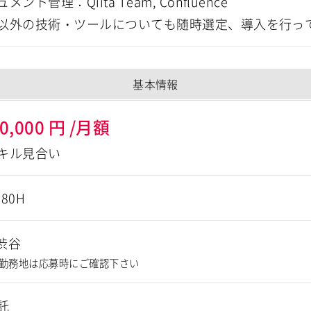
ント管理：Qiita Team, Confluence
以外の技術・ツールについても随時選定、導入を行っ
基本情報
0,000
円
/月額
キル見合い
180H
渋谷
勤務地は応募時にご確認下さい
託