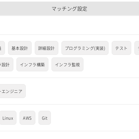
マッチング設定
義
基本設計
詳細設計
プログラミング(実装)
テスト
ラ設計
インフラ構築
インフラ監視
ーエンジニア
Linux
AWS
Git