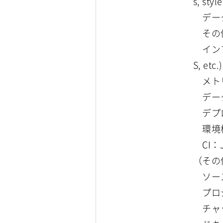
s, styl
データベ
その他ミ
インフラ：A
S, etc.)
メトリク
データ分析
デプロイ
環境構築
CI：Jen
（その
ソース
プロジ
チャッ