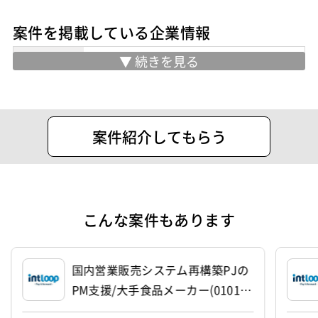
案件を掲載している企業情報
業務内容
■技術者支援サービス(SES)
フリーランスの方を中心に案件を紹介さ
せていただいております！
住所
渋谷区代々木1-30-14天翔オフィス代々
案件紹介してもらう
木ANNEX206号室
設立
2023年11月1日
代表者
朝田 健
こんな案件もあります
資本金
1,000,000円
国内営業販売システム再構築PJの
PM支援/大手食品メーカー(01015
99)