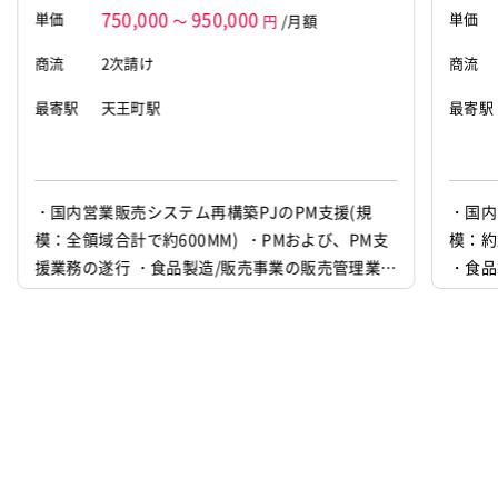
750,000
950,000
単価
単価
～
円
/月額
商流
2次請け
商流
最寄駅
天王町駅
最寄駅
・国内営業販売システム再構築PJのPM支援(規
・国内
模：全領域合計で約600MM) ・PMおよび、PM支
模：約
援業務の遂行 ・食品製造/販売事業の販売管理業務
・食品
における予算、見込、実績(予見実)管理業務 ・当
算、見
社と同じ視座に立ち、主体的且つ自律的に課題解
座に立
決を推進し、プロジェクトマネージメントを遂行
し、プ
する。