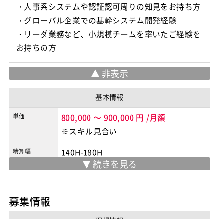
・人事系システムや認証認可周りの知見をお持ち方
・グローバル企業での基幹システム開発経験
・リーダ業務など、小規模チームを率いたご経験を
お持ちの方
基本情報
単価
800,000
～
900,000
円
/月額
※スキル見合い
精算幅
140H-180H
勤務地
永田町 or 赤坂見附駅
※実際の勤務地は応募時にご確認下さい
募集情報
契約形態
業務委託