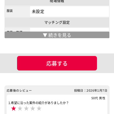
現場情報
商流
2次請け
服装
未設定
マッチング設定
業界・業種
ポジション
Java系エンジニア
サーバーエンジニア
バックエンドエンジニア（サーバーサイド）
フロントエンドエンジニア
業務系エンジニア
応募する
スキル
Python
JavaScript
Java
Oracle
MySQL
AWS
TypeScript
Redis
React.js
Jenkins
応募後のレビュー
投稿日：2026年1月7日
JIRA
SpringBoot
Confluence
50代 男性
案件ID：643224
1.希望に沿った案件の紹介がありましたか？
★
★
★
★
★