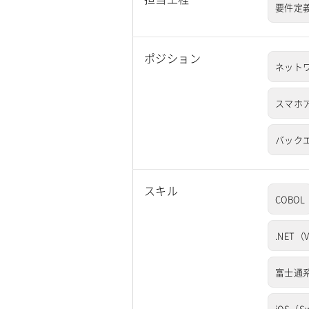
要件定
ポジション
ネット
スマホ
バック
スキル
COBOL
.NET（V
富士通
iOS（Sw