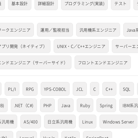
義
基本設計
詳細設計
プログラミング(実装)
テスト
ワークエンジニア
運用／監視担当
汎用機系エンジニア
Jav
アプリ開発（ネイティブ）
UNIX・C／C++エンジニア
サーバーエ
エンドエンジニア（サーバーサイド）
フロントエンドエンジニア
PL/I
RPG
YPS-COBOL
JCL
C
C++
SQL
B)
.NET（C#)
PHP
Java
Ruby
Spring
IBM系
系汎用機
AS/400
日立系汎用機
Linux
Windows Server
ift）
Laravel
Vue.js
Kotlin
SpringBoot