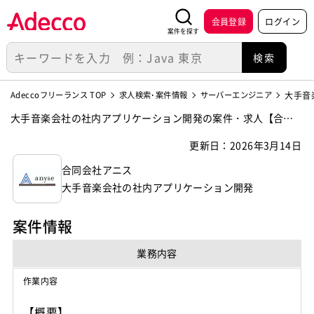
会員登録
ログイン
案件を探す
Adeccoフリーランス TOP
求人検索･案件情報
サーバーエンジニア
大手音
大手音楽会社の社内アプリケーション開発の案件・求人【合同
会社アニス】
更新日：2026年3月14日
合同会社アニス
大手音楽会社の社内アプリケーション開発
案件情報
業務内容
作業内容
【概要】