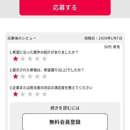
応募する
BigQuery
Docker
案件ID：652937
応募後のレビュー
投稿日：2026年1月7日
50代 男性
1.希望に沿った案件の紹介がありましたか？
★
★
★
★
★
2.提示された単価は、希望通り(以上)でしたか？
★
★
★
★
★
3.企業または担当者の対応の満足度を教えてください
★
★
★
★
★
続きを読むには
無料会員登録