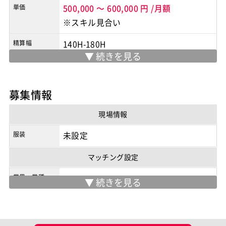
単価
500,000
～
600,000
円
/月額
※スキル見合い
精算幅
140H-180H
勤務地
五反田駅 or 赤羽橋
※実際の勤務地は応募時にご確認下さい
募集情報
契約形態
業務委託
現場情報
商流
3次以降
服装
未設定
マッチング設定
業界・業種
ポジション
サーバーエンジニア
スキル
SQL
Python
PostgreSQL
AWS
Flask