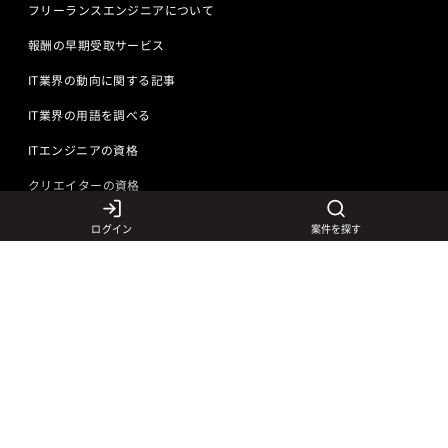
フリーランスエンジニアについて
報酬の早期受取サービス
IT業界の動向に関する記事
IT業界の用語を調べる
ITエンジニアの資格
クリエイターの資格
ログイン
案件を探す
言語から探す
Javaの求人
ITエンジニアの仕事
PHPの求人
LAMPエンジニア
クリエイターの仕事
Rubyの求人
Javaエンジニア
Webディレクター
特徴から探す
Objective-Cの求人
サーバーエンジニア
Webデザイナー
未経験も活躍中
jQueryの求人
ネットワークエンジニア
フロントエンドエンジニア
初心者レベル歓迎
©
Adecco
2026