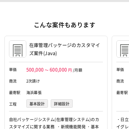
設立
2023年11月1日
代表者
朝田 健
こんな案件もあります
資本金
1,000,000円
在庫管理パッケージのカスタマイ
ズ案件(Java)
500,000
600,000
単価
単価
～
円
/月額
商流
2次請け
商流
最寄駅
海浜幕張
最寄駅
基本設計
詳細設計
工程
プログラミング(実装)
テスト
自社パッケージシステム(在庫管理システム)のカ
・日立
スタマイズに関する業務 ・新規機能開発 ・基本
イグレ