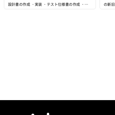
設計書の作成 ・実装 ・テスト仕様書の作成 ・納
の新旧
品 ・改修 ・運用, 保守 etc.
不一致
る。 
生箇所
ズ：総