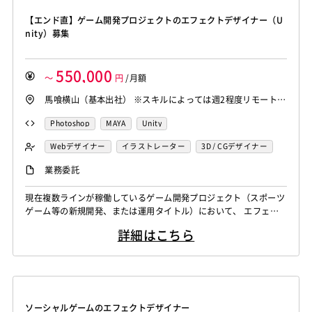
【エンド直】ゲーム開発プロジェクトのエフェクトデザイナー（U
nity）募集
550,000
～
円
/月額
馬喰横山（基本出社） ※スキルによっては週2程度リモート相
談可能
Photoshop
MAYA
Unity
Webデザイナー
イラストレーター
3D / CGデザイナー
プランナー・プロデューサー
エフェクトデザイナー
業務委託
現在複数ラインが稼働しているゲーム開発プロジェクト（スポーツ
ゲーム等の新規開発、または運用タイトル）において、 エフェク
トデザイナーとしてご参画いただきます。 ご本人のスキルセット
詳細はこちら
やご経験、志向性に合わせ、最適なプロジェクトへのアサインを想
定しております。 具体的な業務としては以下を想定しています。
・Unity（Shuriken/Particle System）を用いたゲーム内エフェク
ト...
ソーシャルゲームのエフェクトデザイナー