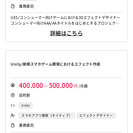
業務委託
UE5/コンシューマー向けゲームにおける3Dエフェクトデザイナー
コンシューマー向けAAA/AAタイトルをはじめとするプロジェクト
において、 エフェクト制作業務をご担当いただきます。 開発中の
詳細はこちら
複数プロジェクトの中から、適正に応じたプロジェクトに参画し、
各種3Dエフェクトの制作および実装を主に担当いただきます。
【仕事内容】 下記の業務を担っていただく想定です。 ・各種3Dエ
フェ...
Unity/新規スマホゲーム開発におけるエフェクト作成
400,000
500,000
～
円
/月額
田町駅
Unity
スマホアプリ開発（ネイティブ）
エフェクトデザイナー
業務委託