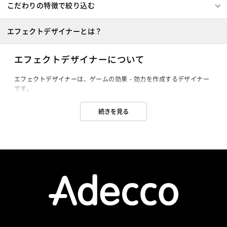
こだわりの特徴で絞り込む
エフェクトデザイナーとは？
エフェクトデザイナーについて
エフェクトデザイナーは、ゲームの効果・効力を作成するデザイナー
です。

ゲームには、SF、ファンタジー、パズルやアクション、RPGなど様々
なジャンルがありますが、ジャンルに応じて、効果的な画面の演出を
続きを見る
行うのが仕事です。

映画で見られるような特殊効果と同じ様な、火炎や煙幕、魔法や必殺
技をかけられたときの情景などを作り出します。

企画の段階から、仕様書（文章）とモデル、モーションの組み合わせ
を考え、視覚的にアピール度の高いエフェクトを生み出すことが求め
られ、センスを問われる職種でもあります。

エフェクトデザイナーという仕事は、3Dゲームが主流となってから出
来た、比較的新しいデザインの職種です。

デザイナーの求人の中でも需要が多く、多くのゲーム会社で求められ