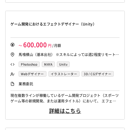
等の整理 ・パフォーマンス制約を踏まえた表現設計 ・共通ルー
ル・再利用方針の整理 etc. [関連ワード]フリーランス、...
ゲーム開発におけるエフェクトデザイナー（Unity）
600,000
～
円
/月額
馬喰横山（基本出社） ※スキルによっては週2程度リモート相
談可能
Photoshop
MAYA
Unity
Webデザイナー
イラストレーター
3D / CGデザイナー
プランナー・プロデューサー
エフェクトデザイナー
業務委託
現在複数ラインが稼働しているゲーム開発プロジェクト（スポーツ
ゲーム等の新規開発、または運用タイトル）において、 エフェク
トデザイナーとしてご参画いただきます。 ご本人のスキルセット
詳細はこちら
やご経験、志向性に合わせ、最適なプロジェクトへのアサインを想
定しております。 具体的な業務としては以下を想定しています。
・Unity（Shuriken/Particle System）を用いたゲーム内エフェク
ト...