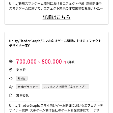
Unity/新規スマホゲーム開発におけるエフェクト作成 新規開発中
スマホゲームにおいて、エフェクト効果の作成業務をお願いいたし
ます。 複数の案件が走っているため、これまでの実績や適性に合
詳細はこちら
わせて業務をお任せする想定です。 [関連ワード]フリーランス、
案件、エンジニア、プログラマー、業務委託
Unity/ShaderGraph/スマホ向けゲーム開発におけるエフェクト
デザイナー案件
700,000
800,000
～
円
/月額
東京駅
Unity
Webデザイナー
スマホアプリ開発（ネイティブ）
エフェクトデザイナー
業務委託
Unity/ShaderGraph/スマホ向けゲーム開発におけるエフェクトデ
ザイナー案件 大手ゲーム制作会社のゲーム開発案件にて、 デザイ