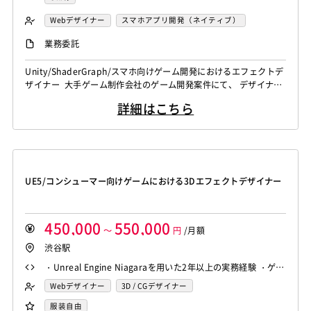
Webデザイナー
スマホアプリ開発（ネイティブ）
エフェクトデザイナー
業務委託
Unity/ShaderGraph/スマホ向けゲーム開発におけるエフェクトデ
ザイナー 大手ゲーム制作会社のゲーム開発案件にて、 デザイナー
としてエフェクト制作を中心に下記の業務をお願いいたします。
詳細はこちら
・エフェクトの定義 ・エフェクト構成要素の設計 ・使用タイミン
グ / 発生条件等の整理 ・パフォーマンス制約を踏まえた表現設計
・共通ルール・再利用方針の整理 etc. [関...
UE5/コンシューマー向けゲームにおける3Dエフェクトデザイナー
450,000
550,000
～
円
/月額
渋谷駅
・Unreal Engine Niagaraを用いた2年以上の実務経験 ・ゲー
ム開発における3Dエフェクト制作の3年以上の実務経験
Webデザイナー
3D / CGデザイナー
エフェクトデザイナー
服装自由