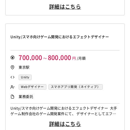
ナーとしてエフェクト制作を中心に下記の業務をお願いいたしま
詳細はこちら
す。 ・エフェクトの定義 ・エフェクト構成要素の設計 ・使用タイ
ミング / 発生条件等の整理 ・パフォーマンス制約を踏まえた表現
設計 ・共通ルール・再利用方針の整理 etc. ...
Unity/スマホ向けゲーム開発におけるエフェクトデザイナー
700,000
800,000
～
円
/月額
東京駅
Unity
Webデザイナー
スマホアプリ開発（ネイティブ）
エフェクトデザイナー
業務委託
Unity/スマホ向けゲーム開発におけるエフェクトデザイナー 大手
ゲーム制作会社のゲーム開発案件にて、 デザイナーとしてエフェ
クト制作を中心に下記の業務をお願いいたします。 ・エフェクト
詳細はこちら
の定義 ・エフェクト構成要素の設計 ・使用タイミング / 発生条件