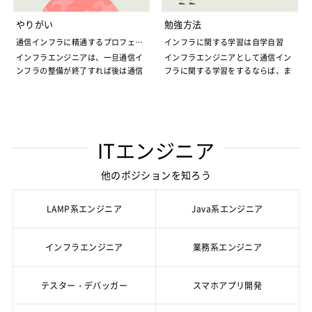
ンフラを整備するためにインフラエ
の通信トラブルは後を絶ちません。
いでしょう。
の設置の段階であり、その後の維持
ンジニアの需要が限り無く高まって
サーバーのトラブルは莫大な損失に
管理は殆ど基本的なチェックをする
やりがい
勉強方法
いる時期でもあります。
通信インフラの回線速度はどんどん
だけで充分なかなり気楽なものとな
企業のサーバーがトラブルを起こ
通信インフラに精通するプロフェッ
インフラに関する学習は自学自習
上がってきているのに、その安全性
ります。つまり、インフラエンジニ
し、サーバーのデータにアクセスす
シュナルに
インフラエンジニアは、一旦通信イ
インフラエンジニアとして通信イン
通信インフラに関しては、個人用の
と安定感は置いてきぼりにされてい
アとしては、最初の通信インフラ構
ることができなくなった場合、そこ
ンフラの整備が終了すれば後は通信
フラに関する学習をするならば、ま
ものはともかく中小企業でも企業用
るのが現状のイメージです。通信イ
築で、できる限り完成度が高くトラ
にアクセスする企業の社員の業務は
インフラを監視する以外の目立った
ず基本は自学自習となるでしょう。
の規模となれば、専門家であるイン
ンフラのチラブルを監視し対処する
ブルの発生しない精度の高い環境を
全てストップしサーバーが復旧する
業務も無くなり、平時の際にはただ
そもそも、企業内の通信インフラ
フラエンジニアが必須であり、単に
よう待機しているインフラエンジニ
構築することができれば、その後は
までなにもできない状態となってし
存在するだけの部署になってしまう
は、企業の運営に直結する現代の企
インターネットと繋げるだけで無
アの需要が高いと言うことは、それ
単に完成した設備を見ているだけで
まいます。会社の規模が大きな大企
立ち位置にあります。しかし、だか
業の心臓部と言える重要なシステム
く、社内のパソコンをネットワーク
だけ通信インフラのトラブルに備え
の気楽な時間を過ごすことも可能だ
業であるほど、サーバーダウンによ
らといって決してムダな部署とはな
であり、これから勉強をはじめる初
で繋げるなど通信インフラを整え、
ていると言うことであり、殆どの人
と言うことです。
る空白の時間は莫大な損失に繋が
ITエンジニア
りません。
心者が触れられるものではありませ
会社内の情報伝達をスムーズに業務
が通信インフラはトラブルが起こっ
り、もしトラブルの対処に手間取っ
他に業務が無いのはその時間を使っ
ん。
の大部分を効率化することに大きく
て当たり前という不信感を持ってい
しかし、だからといってトラブルの
てしまえば、その手間がさらに損失
他のポジションを知ろう
て通信インフラに関する知識を深
貢献することが期待できます。
ることになるのです。
無い時間を無為に過ごすことが許さ
を拡大させる結果になりかねないの
め、本当に意味で通信インフラに精
しかし、独学とは行っても全ての知
構築した通信環境を維持管理する人
通信インフラの信頼性が高まれば、
れるインフラエンジニアではありま
です。
通したプロフェッショナルになるた
識をテキストを読むことで補うこと
員は必須
反比例して需要が低下する可能性も
ただし、構築した通信インフラが大
確かに現状では通信インフラの整備
せん。時間的余裕があるからこそ、
LAMP系エンジニア
Java系エンジニア
めに学習時間を与えているようなも
にも限界があり、少なからずネット
規模になればなるほどメリットだけ
が注目され、同時に通信インフラの
その余裕が崩壊するトラブルを迅速
さらに最悪の事態としてトラブルが
のなのです。
ワークと通信インフラに関する実戦
で無くデメリットも大きくなってき
トラブルを想定してインフラエンジ
に防ぐための準備を進める必要があ
インフラエンジニアの手に余る大事
勤務時間中インフラに関する新しい
を経験しておく必要があるでしょ
ます。たとえば一台のパソコンなら
ニアの需要が高まり続けています
インフラエンジニア
業務系エンジニア
るのです。
になってしまえば、専門家としての
勉強に取り組める
う。ただ、ここで企業レベルの通信
通信インフラを監視する通常業務
トラブルやフリーズなどごくわずか
が、これから通信インフラの技術が
トラブルに迅速な対応をするための
責任も果たせなくなり、企業の損失
インフラを自前で用意するのでは無
も、実際にトラブルが起こらなけれ
だったのが、複数台のパソコンを繋
向上することで、トラブルなどを未
予習
拡大を食い止めることすらできなく
時間的余裕を有効に活用するために
く、無理の範囲でできる限りの通信
ば至って退屈な時間が経過するだけ
テスター・デバッガー
スマホアプリ開発
げ、更にはインターネットによりよ
然に防ぐ信頼性が高まれば、その高
なってしまいます。そして通信イン
インフラエンジニアが行うべき事
インフラを構築するだけでもう充分
となります。もちろん監視も大事で
り多くの情報を処理することになっ
需要を支える通信インフラへの不信
フラのトラブルは通信遮断だけでは
は、トラブルの際に迅速に対応する
すぎる実践経験となるのです。
すが、そうした無駄となる時間を少
たサーバーなど、トラブルの危険性
感も払拭され、インフラエンジニア