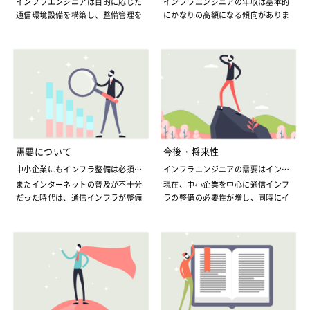
インフラエンジニアは目的に応じた
インフラエンジニアの年収は基本的
通信環境設備を構築し、整備管理を
にかなりの高額になる傾向がありま
する技術者のことを指します。通信
す。通信インフラの整備は知識さえ
環境設備とだけ聞くとイメージがし
あればそれほど難しいものでも無
づらいかもしれませんが、ここでの
く、当然管理することも、トラブル
通信環境とはインターネット、そし
の対処法も知識があれば難しい事は
てネットから膨大な情報を受信し処
ほとんどない比較的容易なものばか
理するWebサーバーを指すことが殆
りです。しかし、それでもインフラ
どです。
エンジニアの年収が高額になる傾向
にあるのは、企業が雇用するインフ
場合によっては複数のパソコンを一
ラエンジニアに伴う責任がそれほど
つのサーバーで管理するシステムの
重大であると言うことを示している
需要について
今後・将来性
ネットワーク構築も含まれ、サーバ
のです。
中小企業にもインフラ整備は必須事
インフラエンジニアの需要はインフ
ーとパソコン群をつなぐネットワー
項に
ラへの不信の現れ
またインターネットの普及が不十分
現在、中小企業を中心に通信インフ
ク配線などを整備することが業務内
インフラエンジニアが対処すべきト
だった時代は、通信インフラが整備
ラの整備の必要性が増し、同時にイ
容となります。サーバーやネットワ
ラブルは通信インフラのトラブル、
された環境は大企業特有のものとな
ンフラエンジニアの需要が高まって
ークなど目的に応じて通信インフラ
殆どの場合トラブルが発生してから
っていました。しかしネットの普及
きています。しかしインフラエンジ
の環境を整備することが主な仕事内
企業とインターネットを介した外部
が殆ど行き渡り、インターネットが
ニアの高需要は同時に通信インフラ
容となり、一度通信インフラを完成
との通信が途絶えてしまった状態と
個人でも容易に利用できる時代とな
への不信感の表れとも見ることがで
させたなら、あとはその維持管理が
なり、会社という存在がネットの世
った現代において、中小企業も通信
きるのです。最近になってインター
主な業務となります。
界から断絶された状態となってしま
インフラ整備が必須事項の一つとな
ネットも一般に広く普及し、今で光
完成した設備の維持管理
います。この状態のリスクの大きさ
っているのです。そんな状況の変化
回線による高速通信が標準となりつ
は、実際に企業の通信関連の業務に
サーバーにしろ、複数パソコンのネ
において、新たに中小企業が通信イ
つありますが、それでもネット関連
就いたことがある人しか実感できな
ットワークにしろ、大変なのは最初