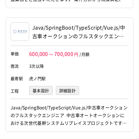
ハイリターンな業種なのです。
エンジニアとして勉強するにはこの
積検討、提案活動までを一貫して支援し、 複数案件の獲得
仮想化技術が非常に重要な要素とな
を推進していただきます。 【仕事内容】 下記の業務を担
るのです。
っていただく想定です。 ・システム構成、アプリ規模、イ
Java/SpringBoot/TypeScript/Vue.js/中
ンフラ、運用、工数、リスク等の整理および分析 ・AIを活
古車オークションのフルスタックエンジ
用...
ニア
600,000
700,000
単価
～
円
/月額
商流
3次以降
最寄駅
虎ノ門駅
基本設計
詳細設計
工程
プログラミング(実装)
テスト
デバッグ
Java/SpringBoot/TypeScript/Vue.js/中古車オークション
のフルスタックエンジニア 中古車オートオークションに
おける次世代基幹システムリプレイスプロジェクトです。
既存システムやDBの集約・一本化およびAI駆動開発を活用
した業務フローの刷新を推進し、 フロントエンドからバッ