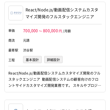
クエンドまでの各種開発を担当していただきます。 【仕事
React/Node.js/動画配信システムカスタ
内容】 下記の業務を担っていた...
マイズ開発のフルスタックエンジニア
700,000
800,000
単価
～
円
/月額
商流
元請
最寄駅
渋谷駅
基本設計
詳細設計
工程
プログラミング(実装)
テスト
デバッグ
React/Node.js/動画配信システムカスタマイズ開発のフル
スタックエンジニア 動画配信システムの顧客向けのフロ
運用・保守
ントサイドカスタマイズ開発業務です。 スキルやプロジェ
クトに応じて設計から製造、テスト、運用保守まで携わっ
ていただきます。 【仕事内容】 下記の業務を担っていた
だく想定です。 ・HTML、CSS、JavaScript、Node.js、R
eactを用いたフロントエンドに...