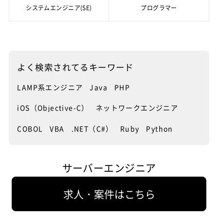
ありません。
ための通信インフラのトラブル対処
ひたすら実践を積み重ねる
システムエンジニア(SE)
プログラマー
しでも有効活用するためにも、イン
は一台のパソコンの比ではありませ
の必要性も薄れてしまうと言うこと
セキュリティの穴は信頼の崩壊に
法を事前に予習しておくことです。
フラエンジニアとしてより深く通信
個人で用意できる通信インフラの実
ん。
も充分考えられる可能性の一つと言
もちろん、トラブルが発生してから
インフラエンジニアの業務内容で微
インフラを理解する学習時間に充て
践としては、個人用のインターネッ
えるでしょう。
そのトラブルの対処法を探すという
妙な問題となるのが構築した通信イ
ることが推奨されるのです。
トと、そして日ごろ愛用している自
また、巨大な通信インフラが一旦ト
選択肢もあるのですが、その場合対
ンフラでのセキュリティ問題です。
分のパソコン、そして中古でも良い
ラブルを起こした場合は、その被害
もちろん、通信インフラがトラブル
処法を見付けて実行するまでに少な
通信インフラのセキュリティはソフ
そして、通信インフラを管理するイ
ので端末となるパソコンを複数台用
の大きさも一台のパソコンとは比べ
を起こした際の損害を考えれば、通
からず時間が経過してしまい、その
トウェアの問題と言えばそうです
ンフラエンジニアに最も必要性の高
意し、配線となるLANケーブルなど
よく
検索されてる
キーワード
ものにならず、中小企業でもその業
信インフラの信頼性が向上したとし
間通信環境が切断されたままの状態
が、見方を変えればハードウェアの
い知識こそが、有事の際の通信トラ
を用意すれば、実践の準備としては
務が一時的に停滞することで巨大な
ても最低限のインフラエンジニアの
となります。これが個人なら問題は
問題、つまりインフラエンジニアの
ブルに対する解決策、これまでのト
充分でしょう。後は愛用のパソコン
損失を発生させることになります。
需要は確保されることとなるでしょ
少ないのですが、企業の通信環境が
担当とみることもできます。そして
LAMP系エンジニア
Java
PHP
ラブルの事例からその解決方法をあ
をサーバーとして、中古パソコンと
だからこそ中小企業の通信インフラ
う。
一時的に遮断すれば、その間の業務
万が一セキュリティに穴があり、外
らかじめ予習しておくことで、実際
接続し、複数のパソコンをサーバー
だからと甘く見ず、専門のインフラ
現状ではサーバーや通信インフラは
はストップした状態であり莫大な損
部から重要なデータを漏洩させてし
iOS（Objective-C）
ネットワークエンジニア
のトラブルを迅速に解決するための
PCで管理する手法を実践し、そこに
エンジニアを雇って維持管理を任せ
トラブルまみれ
もちろん、通信インフラの安全性が
失が発生する事態となるのです。
まえば、損失どころか企業そのもの
準備を進めておくことで、余裕のあ
さらにインターネットと接続しま
ることが必須なのです。
向上しているということは現状では
が崩壊する自体となりかねない重大
COBOL
VBA
.NET（C#）
Ruby
Python
る通常業務を有効に活用することと
す。
インフラエンジニアは通信環境の警
無く、大企業でも中小企業でも設置
だからこそ会社から通信インフラの
事件に発展する可能性が高いので
なります。
備員
インフラエンジニアというとその業
された通信インフラは、その規模の
管理を任されているインフラエンジ
す。
トラブルの際に頼られる満足感
ネット上でのWebサーバーの扱い方
務内容などわかりにくくなります
大きさに比例したトラブルにまみれ
ニアは、有事の際に迅速に対処でき
も実践すれば、後はそのやり方のま
そうやってトラブルの予習を完璧に
が、要はインフラエンジニアとは通
ているのが実情です。このトラブル
るよう、トラブル対処法を事前に予
企業が蓄えている重要データには当
サーバーエンジニア
まにネットワークの規模を拡大する
しておき、実際にトラブルが発生し
常時は通信インフラ環境を監視する
のリスクが高く、常に通信遮断のリ
習し備えておくことが義務づけられ
然顧客データがあり、その顧客デー
だけでとなるのです。ただし、それ
た有事の際に迅速な対応ができれ
警備員であり、トラブルが起こらな
スクが伴う通信インフラの水準が変
ています。そして、経験豊かでどん
タが漏洩することは大切なお客さま
は通信インフラのネットワークを構
ば、周囲から頼られるインフラエン
いか常に通信インフラを監視し、ト
わらない限り、インフラエンジニア
なトラブルでも迅速にトラブルを解
の個人情報の漏洩、つまりは企業の
求人・案件はこちら
築する段階での話であり、巨大化し
ジニアとしての充実感が得られるで
ラブルの際には迅速にその通信障害
の高需要は継続し、その年収と将来
決し通信を復旧させるインフラエン
信頼の失墜を意味し、大企業ですら
た通信インフラがその規模によりト
しょう。ただし満足感が得られたか
を復旧することが役目となります。
性は約束されたものとなるでしょ
ジニアは、どんな大企業でも喉から
再起不能な大失態に繋がりかねない
ラブルやエラーが頻発するようにな
らと、そこで努力を途絶えさせては
そんなインフラエンジニアに必要な
う。
手が出るほど欲しがる貴重な人材と
のです。そんな重大な責任はわずか