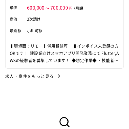
600,000
700,000
単価
～
円
/月額
商流
2次請け
最寄駅
小川町駅
▍環境面：リモート併用相談可！ ▍インボイス未登録の方
OKです！ 建設業向けスマホアプリ開発業務にて Flutter,A
WSの経験者を募集しています！ ◆想定作業◆ ・技能者向
けスマホアプリ開発 ・Flutterによる設計・開発 ・認証機
能開発対応 ・AWS環境でのアプリ構築 ～～～～～～～～
求人・案件をもっと見る
～～～～～～～～～～～～ 他お任せしたいPJは複数あり
ます...