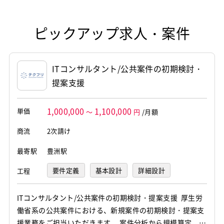
るのは避けようがありません。そう
いけません。通信インフラで繋がっ
ことはトラブルが起こってから復旧
して重宝されるのです。
な人員で抱え込むことになるインフ
なった段階で必要となるのは、トラ
ているインターネットの状況は刻一
する対策を練るのでは無く、事前に
勿論その好待遇に見合うだけの迅速
ラエンジニアだからこそ責任に応じ
ブルに迅速に対応する対処法の学習
刻と常に変化し続けており、従来の
予想されるトラブルの全ての対処法
なトラブル対処など業務結果が求め
た高額な年収が約束されているのだ
ピックアップ求人・案件
なのです。
対処法がいつまでも通用する保証は
を予習しておき、トラブルの際に迅
られることになります。トラブルが
と言えます。
トラブルを実地で解決することが重
無く、常に新しい知識を仕入れ続
速に時間をかけずに通信インフラを
多くなる大規模な通信インフラは、
要
け、道のトラブルに対しても対策を
整備され規模の大きくなった通信イ
復旧することにあるのです。
大勢のインフラエンジニアが常に監
怠らないようにすることがインフラ
ンフラで頻発するトラブルを未然で
視し、トラブルを即座に解決し続け
ITコンサルタント/公共案件の初期検討・
エンジニアとして重要な役割の一つ
防ぐことは難しく、実際にトラブル
企業の通信インフラが一時的にダウ
ているから正常に通信状態を維持で
提案支援
なのです。
が起こってから迅速に解決するしか
ンすればそれは個人ではとても追い
きているのです。
ありません。そしてそんな通信イン
切れない損失に繋がってしまいま
同僚にも上司にも、企業からも頼ら
フラのトラブルを解決するための対
す。だからこそ事前のトラブル対処
1,000,000
1,100,000
れる本当に意味で信頼されるインフ
処法は、発生したトラブルを一つ一
単価
の予習が大切なのです。
～
円
/月額
ラエンジニアとなるために欠かせな
つ解決して経験を積みながら身につ
いのがそうした日ごろの努力であ
けていくのが一番の近道なのです。
商流
2次請け
り、想定されるトラブルの全ての対
勿論そうしたトラブルを発生してか
処法は事前に予習し、実際にトラブ
ら対処していたのでは、インフラエ
最寄駅
豊洲駅
ルをスピーディに解決し続けること
ンジニアとして勤める企業は大損害
で、信頼も維持でき、同時に企業の
と被ることになるでしょう。
要件定義
基本設計
詳細設計
工程
業務も問題なく継続させることがで
きます。一見トラブルが発生しなけ
実地で経験を積む代わりに、サーバ
れば暇なだけの業務に見えるインフ
ーとネットワークを仮想化し、実際
ITコンサルタント/公共案件の初期検討・提案支援 厚生労
ラエンジニアですが、その責任は非
の通信インフラのようにトラブルを
働省系の公共案件における、新規案件の初期検討・提案支
常に重く、大きな信頼に応え続ける
発生させその対処法を実地で習得す
援業務をご担当いただきます。 案件分析から規模算定、見
ことがやりがいに繋がるハイリスク
ることが可能となります。インフラ