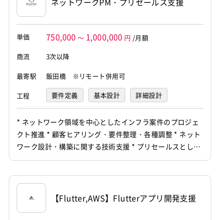
ネットワークPM・プリセールス支援
750,000
1,000,000
単価
～
円
/月額
商流
3次以降
最寄駅
飯田橋 ※リモート併用可
要件定義
基本設計
詳細設計
工程
プログラミング(実装)
* ネットワーク領域を中心としたインフラ案件のプロジェ
クト推進 * 顧客ヒアリング・要件整理・各種調整 * ネット
ワーク設計・構築に関する技術支援 * プリセールスとして
の提案支援・技術説明 * スケジュール・課題・進捗管理 *
関係者との調整および案件推進
【Flutter,AWS】Flutterアプリ開発支援