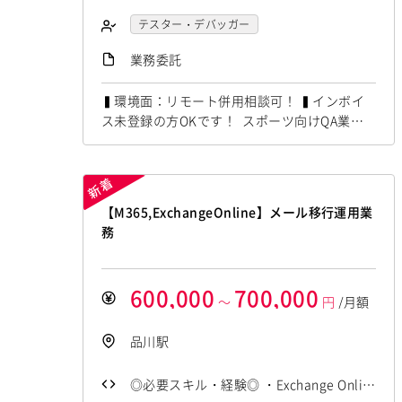
スト経験5年以上 ・モバイルアプリテス
テスター・デバッガー
ト経験のある方 ・アプリケーションテス
スマホアプリ開発（ネイティブ）
業務委託
ト経験のある方 ・英語読み書き対応のあ
る方 ◎尚可・歓迎◎ オンサイト作業が
▍環境面：リモート併用相談可！ ▍インボイ
可能な方！ _ _ ――――――――――――
ス未登録の方OKです！ スポーツ向けQA業務
にて Playwright,QAの経験者を募集していま
―――――――― ◎給与・報酬◎ 450,00
す！ ◆想定作業◆ ・WebサイトのQA設計対応
0円 ～ 500,000円（税込） あくまでも目安
・スマホアプリのテスト実行 ・テスト結果レ
ですのでご相談下さい...
ポート作成 ・品質保証フローの改善推進 ・不
【M365,ExchangeOnline】メール移行運用業
具合分析および改善支援 ～～～～～～～～～
務
～～～～～～～～～～～ 他お...
600,000
700,000
～
円
/月額
品川駅
◎必要スキル・経験◎ ・Exchange Onlin