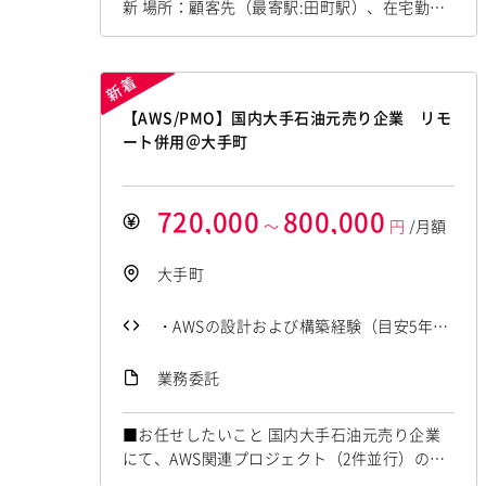
新 場所：顧客先（最寄駅:田町駅）、在宅勤務
e Workspaceの利用経験 ・ 主体性、協調
のハイブリッド型ワーク※週２～3日顧客オフ
ィスへの出社 期間： 自：2026年9月1日 ～ 至：
性、提案力 ・ 自走力およびタスク推進力
2026年10月30日（延長の可能性有り） 単価：
・ 冷静な判断力と高いストレス耐性・対
～100万円 想定要員数：1名 業務内容： 航空
【AWS/PMO】国内大手石油元売り企業 リモ
応力 ・ 言語（日本語：ネイティブレベ
業様向けの機内販売POSデバイス刷新プロジェ
ート併用＠大手町
ル、英語：読み...
クトにおいて、機内販売で使用している既存P
OSデ...
720,000
800,000
～
円
/月額
大手町
・AWSの設計および構築経験（目安5年以
上） ・直近5年以内でのインフラ構築実務
業務委託
経験（手を動かせる方） ・AWS利用料確
認等の管理操作経験 ・コスト適正化資料
■お任せしたいこと 国内大手石油元売り企業
の作成経験
にて、AWS関連プロジェクト（2件並行）のPM
O増強支援を担当していただきます。進捗・コ