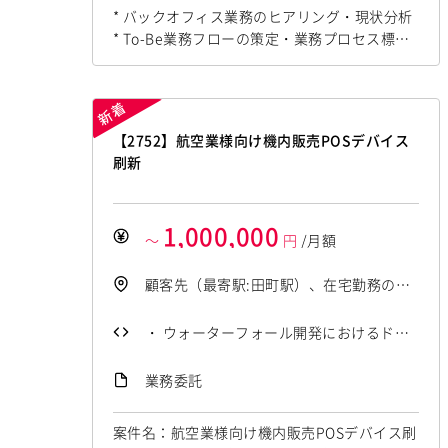
英語での読み書きが可能な方（翻訳ツー
* バックオフィス業務のヒアリング・現状分析
ル利用可） * コンサルティングファーム
* To-Be業務フローの策定・業務プロセス標準
またはファームアンダーでの参画経験
化 * システム要件定義および関連ドキュメント
作成 * 生成AI活用を見据えた業務改善・要件整
理 * 関係者との調整・合意形成・プロジェクト
推進 * DX推進に向けた業務改善施策の立案・
【2752】航空業様向け機内販売POSデバイス
実行支援
刷新
1,000,000
～
円
/月額
顧客先（最寄駅:田町駅）、在宅勤務のハ
イブリッド型ワーク
・ ウォーターフォール開発におけるドキ
ュメント作成・管理経験 ・ WBSの作成・
業務委託
進捗管理経験 ・ 要件や依頼内容を整理
し、具体的な成果物へ落とし込める能力
案件名：航空業様向け機内販売POSデバイス刷
・ 高いコミュニケーション能力 ・ Googl