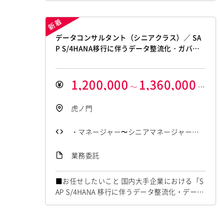
スト管理に加え、技術的会話や判断が求められ
るポジションです。 ■具体的な業務内容 ・A
WSプロジェクト（2件）の進捗・課題管理 ・A
データコンサルタント（シニアクラス）／ SA
WS利用料確認等のコスト管理業務 ・コスト適
P S/4HANA移行に伴うデータ整流化・ガバナ
正化資料の作成 ・現担当者のサポート業務
ンス推進
1,200,000
1,360,000
～
円
/月額
虎ノ門
・マネージャー〜シニアマネージャーク
ラスのコンサルティング能力 ・業務デー
業務委託
タおよび業務パッケージ（オンプレ・ク
ラウド）を含むシステムアーキテクチャ
■お任せしたいこと 国内大手企業における「S
設計経験（5年以上） ・コンサルタントと
AP S/4HANA 移行に伴うデータ整流化・データ
して顧客向け資料（提案・報告・意思決
ガバナンス推進プロジェクト」にご参画いただ
きます。 SAP S/4HANA 移行をはじめとする基
定用資料等）の作成実務経験（3年以上）