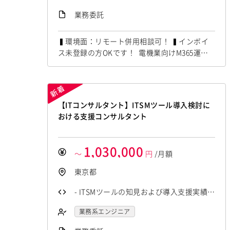
e運用経験 ・PSTファイル移行経験 ・M3
業務委託
65問い合わせ対応経験 ・手順書やFAQ作
成経験 ・英語での業務対応経験のある方
▍環境面：リモート併用相談可！ ▍インボイ
◎尚可・歓迎◎ オンサイト作業が可能な
ス未登録の方OKです！ 電機業向けM365運用
方！ _ _ ―――――――――――――――
業務にて M365,ExchangeOnlineの経験者を募
集しています！ ◆想定作業◆ ・Exchange Onl
――――― ◎給与・報酬◎ 600,000円 ～
ine運用対応 ・メールデータ移行作業支援 ・
700,000円（税込） あくまでも...
ユーザー問い合わせ対応 ・移行手順書やFAQ
【ITコンサルタント】ITSMツール導入検討に
作成 ・海外ユーザー調整対応 ～～～～～～
おける支援コンサルタント
～～～～～～...
1,030,000
～
円
/月額
東京都
- ITSMツールの知見および導入支援実績 -
顧客に対する導入支援の経験 - ドキュメン
業務系エンジニア
ト作成スキル - 英語対応能力（読み書きま