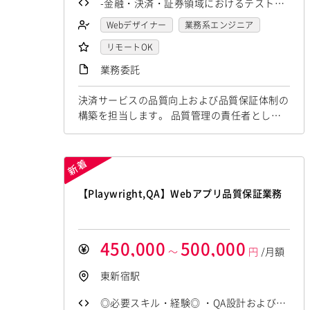
-金融・決済・証券領域におけるテスト設
計・品質保証マネジメント・品質担保の
Webデザイナー
業務系エンジニア
経験 -ドキュメント類が未整備な環境下
リモートOK
で、コードやデザインツール、直接のヒ
業務委託
アリングから仕様を自律的に理解し、テ
決済サービスの品質向上および品質保証体制の
ストプロセスを構築できるスキル -既存の
構築を担当します。 品質管理の責任者とし
指示に従うだけでなく、関係者を能動的
て、経営層と直接連携を図りながら、自律的に
に巻き込みリードできる推進力・コミュ
テストプロセスや品質管理方針を整備・推進し
ニケーション力
ます。 -品質保証プロセス・品質管理方針の策
定 -決済プラットフォームのテスト設計・実行
管理 -複雑な取引処理の検証 -経営陣へのヒア
【Playwright,QA】Webアプリ品質保証業務
リングを通じた仕様の把握と仕組み化 -セキュ
リティ診断の仕組み化検討・提案
450,000
500,000
～
円
/月額
東新宿駅
◎必要スキル・経験◎ ・QA設計およびテ