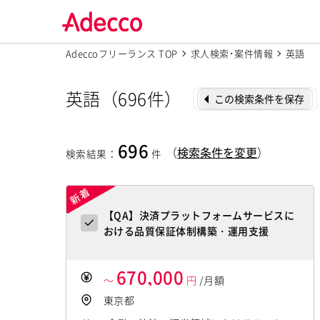
Adeccoフリーランス TOP
求人検索･案件情報
英語
英語（696件）
この検索条件を保存
696
（
検索条件を変更
）
検索結果
：
件
【QA】決済プラットフォームサービスに
おける品質保証体制構築・運用支援
670,000
～
円
/月額
東京都