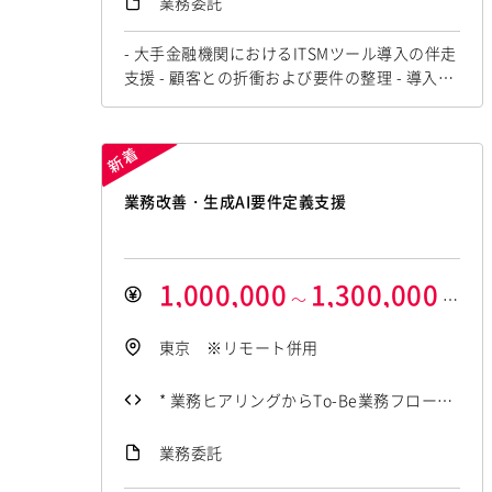
業務委託
たは会話）
- 大手金融機関におけるITSMツール導入の伴走
支援 - 顧客との折衝および要件の整理 - 導入検
討に向けたドキュメント作成 - 英語によるコミ
ュニケーション（海外資料の確認やミーティン
グ対応の可能性あり） - 技術的観点に基づく導
入支援全般 【備考】： - ITSMツールの導入検
討フェーズでの伴走支援 - 顧客折衝力および資
業務改善・生成AI要件定義支援
料作成能力を重視
1,000,000
1,300,000
～
円
/月額
東京 ※リモート併用
* 業務ヒアリングからTo-Be業務フロー作
成までの経験 * 業務改善・業務プロセス
業務委託
標準化の経験 * システム要件定義の経験 *