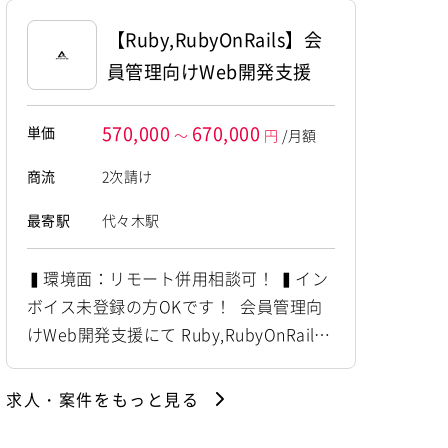
ーバ基盤設計・構築 ・ミドルウェア更新
対応 ・ジョブ管理基盤構築 ～～～～～
【Ruby,RubyOnRails】会
～～～～～～～～～～～～～～～ 他お任
員管理向けWeb開発支援
せしたいPJは複数あ...
570,000
670,000
単価
～
円
/月額
商流
2次請け
最寄駅
代々木駅
▍環境面：リモート併用相談可！ ▍イン
ボイス未登録の方OKです！ 会員管理向
けWeb開発支援にて Ruby,RubyOnRails
の経験者を募集しています！ ◆想定作業
◆ ・会員管理プラットフォームの開発
求人・案件をもっと見る
・Ruby on Railsによる機能実装 ・詳細
設計からテスト対応 ・既存コード解析・