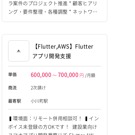
ラ案件のプロジェクト推進 * 顧客ヒアリ
プログラミング(実装)
ング・要件整理・各種調整 * ネットワー
ク設計・構築に関する技術支援 * プリセ
ールスとしての提案支援・技術説明 * ス
ケジュール・課題・進捗管理 * 関係者と
の調整および案件推進
【Flutter,AWS】Flutter
アプリ開発支援
600,000
700,000
単価
～
円
/月額
商流
2次請け
最寄駅
小川町駅
▍環境面：リモート併用相談可！ ▍イン
ボイス未登録の方OKです！ 建設業向け