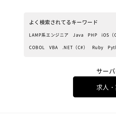
ているインフラエンジニアの需要が高
した無駄とな
な損失に繋が
いと言うことは、それだけ通信インフ
用するために
しかし、だからといってトラブルの無
に手間取って
ラのトラブルに備えていると言うこと
としてより深
い時間を無為に過ごすことが許される
らに損失を拡
であり、殆どの人が通信インフラはト
る学習時間に
よく
検索されてる
キーワード
インフラエンジニアではありません。
ないのです。
ラブルが起こって当たり前という不信
のです。
時間的余裕があるからこそ、その余裕
感を持っていることになるのです。
LAMP系エンジニア
Java
PHP
iOS（O
が崩壊するトラブルを迅速に防ぐため
さらに最悪の
通信インフラの信頼性が高まれば、反
そして、通信
の準備を進める必要があるのです。
ンフラエンジ
比例して需要が低下する可能性も
確かに現状では通信インフラの整備が
フラエンジニ
COBOL
VBA
.NET（C#）
Ruby
Pyt
トラブルに迅速な対応をするための予
ってしまえば
注目され、同時に通信インフラのトラ
識こそが、有
習
果たせなくな
時間的余裕を有効に活用するためにイ
ブルを想定してインフラエンジニアの
対する解決策
い止めること
ンフラエンジニアが行うべき事は、ト
需要が高まり続けていますが、これか
事例からその
います。そし
ラブルの際に迅速に対応するための通
ら通信インフラの技術が向上すること
習しておくこ
サーバ
ルは通信遮断
信インフラのトラブル対処法を事前に
で、トラブルなどを未然に防ぐ信頼性
迅速に解決す
セキュリティ
予習しておくことです。もちろん、ト
が高まれば、その高需要を支える通信
くことで、余
ラブルが発生してからそのトラブルの
インフラエン
インフラへの不信感も払拭され、イン
に活用するこ
求人・
対処法を探すという選択肢もあるので
な問題となる
フラエンジニアの必要性も薄れてしま
トラブルの際
すが、その場合対処法を見付けて実行
ラでのセキュ
うと言うことも充分考えられる可能性
そうやってト
するまでに少なからず時間が経過して
ンフラのセキ
の一つと言えるでしょう。
ておき、実際
しまい、その間通信環境が切断された
の問題と言え
事の際に迅速
ままの状態となります。これが個人な
えればハード
もちろん、通信インフラがトラブルを
から頼られる