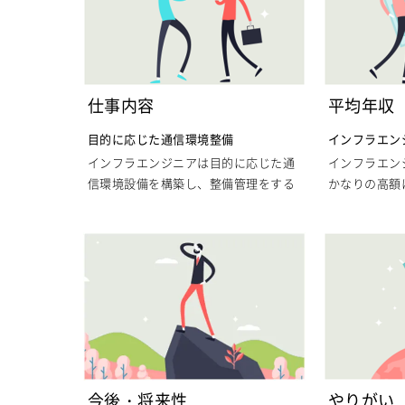
仕事内容
平均年収
目的に応じた通信環境整備
インフラエン
きさ
インフラエンジニアは目的に応じた通
インフラエン
信環境設備を構築し、整備管理をする
かなりの高額
技術者のことを指します。通信環境設
通信インフラ
備とだけ聞くとイメージがしづらいか
それほど難し
もしれませんが、ここでの通信環境と
理することも
はインターネット、そしてネットから
識があれば難
膨大な情報を受信し処理するWebサー
較的容易なも
バーを指すことが殆どです。
それでもイン
高額になる傾
場合によっては複数のパソコンを一つ
用するインフ
のサーバーで管理するシステムのネッ
がそれほど重
トワーク構築も含まれ、サーバーとパ
しているので
今後・将来性
やりがい