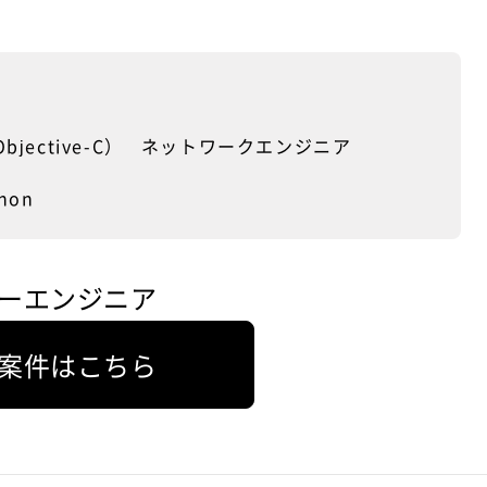
だけでもう充分すぎる実践経験となる
る時間を少しでも有効活
り、もしトラブルの対処
ど、トラブルの危険性は一台のパソコ
のです。
も、インフラエンジニア
しまえば、その手間がさ
ンの比ではありません。
ひたすら実践を積み重ねる
く通信インフラを理解す
大させる結果になりかね
充てることが推奨される
個人で用意できる通信インフラの実践
また、巨大な通信インフラが一旦トラ
としては、個人用のインターネット
ブルを起こした場合は、その被害の大
と、そして日ごろ愛用している自分の
bjective-C）
ネットワークエンジニア
事態としてトラブルがイ
きさも一台のパソコンとは比べものに
インフラを管理するイン
パソコン、そして中古でも良いので端
ニアの手に余る大事にな
ならず、中小企業でもその業務が一時
アに最も必要性の高い知
末となるパソコンを複数台用意し、配
hon
、専門家としての責任も
的に停滞することで巨大な損失を発生
事の際の通信トラブルに
線となるLANケーブルなどを用意すれ
り、企業の損失拡大を食
させることになります。だからこそ中
、これまでのトラブルの
ば、実践の準備としては充分でしょ
すらできなくなってしま
小企業の通信インフラだからと甘く見
解決方法をあらかじめ予
う。後は愛用のパソコンをサーバーと
て通信インフラのトラブ
ず、専門のインフラエンジニアを雇っ
とで、実際のトラブルを
して、中古パソコンと接続し、複数の
ーエンジニア
だけではありません。
て維持管理を任せることが必須なので
るための準備を進めてお
パソコンをサーバーPCで管理する手法
の穴は信頼の崩壊に
す。
裕のある通常業務を有効
を実践し、そこにさらにインターネッ
インフラエンジニアは通信環境の警備
ジニアの業務内容で微妙
ととなります。
トと接続します。
案件はこちら
員
のが構築した通信インフ
インフラエンジニアというとその業務
に頼られる満足感
リティ問題です。通信イ
内容などわかりにくくなりますが、要
ネット上でのWebサーバーの扱い方も
ラブルの予習を完璧にし
ュリティはソフトウェア
はインフラエンジニアとは通常時は通
実践すれば、後はそのやり方のままに
にトラブルが発生した有
ばそうですが、見方を変
信インフラ環境を監視する警備員であ
ネットワークの規模を拡大するだけで
な対応ができれば、周囲
ウェアの問題、つまりイ
り、トラブルが起こらないか常に通信
となるのです。ただし、それは通信イ
インフラエンジニアとし