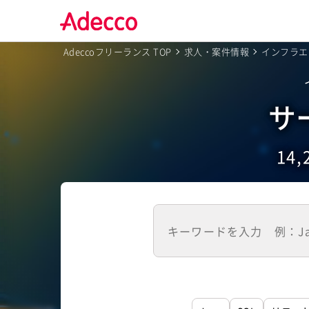
Adeccoフリーランス TOP
求人・案件情報
インフラエ
サ
14,