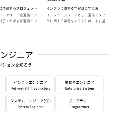
ジニアが対処すべきトラ
通信インフラに関しては、個人用のも
に精通するプロフェッシ
インフラに関する学習は自学自習
ンフラのトラブル、殆ど
のはともかく中小企業でも企業用の規
ジニアは、一旦通信イン
インフラエンジニアとして通信インフ
ルが発生してから企業と
模となれば、専門家であるインフラエ
終了すれば後は通信イン
ラに関する学習をするならば、まず基
トを介した外部との通信
ンジニアが必須であり、単にインター
る以外の目立った業務も
本は自学自習となるでしょう。そもそ
まった状態となり、会社
ネットと繋げるだけで無く、社内のパ
時の際にはただ存在する
も、企業内の通信インフラは、企業の
ネットの世界から断絶さ
ソコンをネットワークで繋げるなど通
なってしまう立ち位置に
運営に直結する現代の企業の心臓部と
ってしまいます。この状
信インフラを整え、会社内の情報伝達
かし、だからといって決
言える重要なシステムであり、これか
大きさは、実際に企業の
をスムーズに業務の大部分を効率化す
署とはなりません。
ら勉強をはじめる初心者が触れられる
エンジニア
務に就いたことがある人
ることに大きく貢献することが期待で
いのはその時間を使って
ものではありません。
ないでしょう。
きます。
に関する知識を深め、本
ジションを知ろう
ラブルは莫大な損失に
構築した通信環境を維持管理する人員
信インフラに精通したプ
しかし、独学とは行っても全ての知識
は必須
ーがトラブルを起こし、
ただし、構築した通信インフラが大規
ナルになるために学習時
をテキストを読むことで補うことにも
ータにアクセスすること
模になればなるほどメリットだけで無
るようなものなのです。
限界があり、少なからずネットワーク
インフラエンジニア
業務系エンジニア
った場合、そこにアクセ
くデメリットも大きくなってきます。
ンフラに関する新しい勉
と通信インフラに関する実戦を経験し
Network & Infrastructure
Enterprise System
社員の業務は全てストッ
たとえば一台のパソコンならトラブル
る
ておく必要があるでしょう。ただ、こ
を監視する通常業務も、
が復旧するまでなにもで
やフリーズなどごくわずかだったの
こで企業レベルの通信インフラを自前
ルが起こらなければ至っ
システムエンジニア(SE)
プログラマー
なってしまいます。会社
が、複数台のパソコンを繋げ、更には
で用意するのでは無く、無理の範囲で
が経過するだけとなりま
t
System Engineer
Programmer
な大企業であるほど、サ
インターネットによりより多くの情報
できる限りの通信インフラを構築する
監視も大事ですが、そう
による空白の時間は莫大
を処理することになったサーバーな