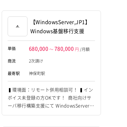
◆ ・仮想基盤移行計画・実施 ・Nutanix
移行ツールによる移行対応 ・移行パラメ
ータ作成 ・移行後テスト実施 ・チーム
【WindowsServer,JP1】
進行管理 ～～～～～～～～～～～～～
Windows基盤移行支援
～～～～～～～ 他お任せ...
680,000
780,000
単価
～
円
/月額
商流
2次請け
最寄駅
神保町駅
▍環境面：リモート併用相談可！ ▍イン
ボイス未登録の方OKです！ 商社向けサ
ーバ移行構築支援にて WindowsServer,J
P1の経験者を募集しています！ ◆想定
作業◆ ・Windows Server移行対応 ・サ