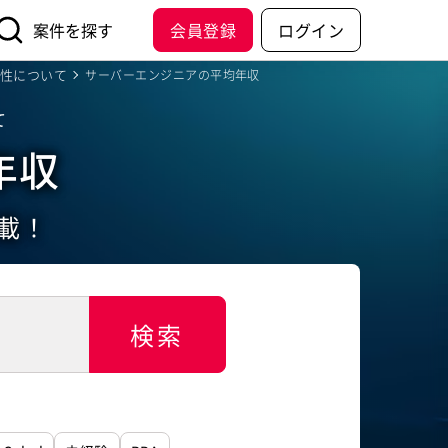
案件を探す
会員登録
ログイン
性について
サーバーエンジニアの平均年収
て
年収
載！