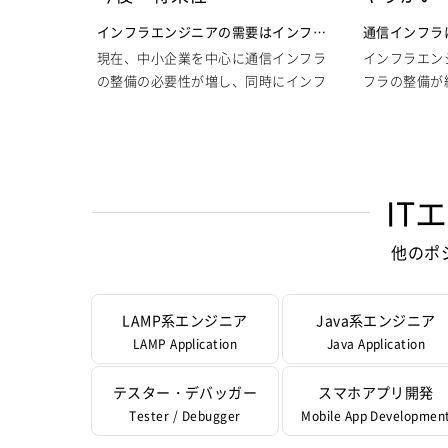
ソコン群をつなぐネットワーク配線な
どを整備することが業務内容となりま
インフラエン
インフラエンジニアの需要はインフラ
通信インフラ
す。サーバーやネットワークなど目的
ブルは通信イ
への不信の現れ
ュナルに
現在、中小企業を中心に通信インフラ
インフラエン
に応じて通信インフラの環境を整備す
の場合トラブ
の整備の必要性が増し、同時にインフ
フラの整備が
ることが主な仕事内容となり、一度通
インターネッ
ラエンジニアの需要が高まってきてい
フラを監視す
信インフラを完成させたなら、あとは
が途絶えてし
ます。しかしインフラエンジニアの高
無くなり、平
その維持管理が主な業務となります。
という存在が
需要は同時に通信インフラへの不信感
だけの部署に
完成した設備の維持管理
れた状態とな
の表れとも見ることができるのです。
あります。し
態のリスクの
サーバーにしろ、複数パソコンのネッ
最近になってインターネットも一般に
してムダな部
IT
通信関連の業
トワークにしろ、大変なのは最初の設
広く普及し、今で光回線による高速通
他に業務が無
しか実感でき
置の段階であり、その後の維持管理は
信が標準となりつつありますが、それ
通信インフラ
他のポ
サーバーのト
殆ど基本的なチェックをするだけで充
でもネット関連の通信トラブルは後を
当に意味で通
分なかなり気楽なものとなります。つ
企業のサーバ
絶ちません。
ロフェッショ
まり、インフラエンジニアとしては、
サーバーのデ
間を与えてい
LAMP系エンジニア
Java系エンジニア
最初の通信インフラ構築で、できる限
ができなくな
通信インフラの回線速度はどんどん上
勤務時間中イ
LAMP Application
Java Application
り完成度が高くトラブルの発生しない
スする企業の
がってきているのに、その安全性と安
強に取り組め
通信インフラ
精度の高い環境を構築することができ
プしサーバー
定感は置いてきぼりにされているのが
実際にトラブ
テスター・デバッガー
スマホアプリ開発
れば、その後は単に完成した設備を見
きない状態と
現状のイメージです。通信インフラの
て退屈な時間
Tester / Debugger
Mobile App Developmen
ているだけでの気楽な時間を過ごすこ
の規模が大き
チラブルを監視し対処するよう待機し
す。もちろん
とも可能だと言うことです。
ーバーダウン