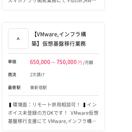
スマホアプリ開発業務にて Flutter,AWS
の経験者を募集しています！ ◆想定作業
◆ ・技能者向けスマホアプリ開発 ・Flut
terによる設計・開発 ・認証機能開発対
応 ・AWS環境でのアプリ構築 ～～～～
【VMware,インフラ構
～～～～～～～～～～～～～～～～ 他お
築】仮想基盤移行業務
任せしたいPJは複数あります...
650,000
750,000
単価
～
円
/月額
商流
2次請け
最寄駅
東新宿駅
▍環境面：リモート併用相談可！ ▍イン
ボイス未登録の方OKです！ VMware仮想
基盤移行支援にて VMware,インフラ構築
の経験者を募集しています！ ◆想定作業