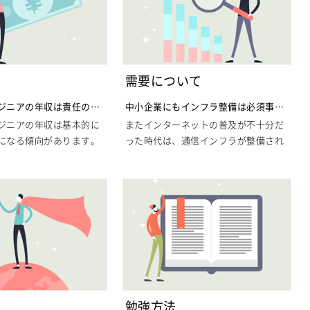
需要について
ジニアの年収は責任の大
中小企業にもインフラ整備は必須事項
に
ジニアの年収は基本的に
またインターネットの普及が不十分だ
になる傾向があります。
った時代は、通信インフラが整備され
の整備は知識さえあれば
た環境は大企業特有のものとなってい
いものでも無く、当然管
ました。しかしネットの普及が殆ど行
、トラブルの対処法も知
き渡り、インターネットが個人でも容
しい事はほとんどない比
易に利用できる時代となった現代にお
のばかりです。しかし、
いて、中小企業も通信インフラ整備が
フラエンジニアの年収が
必須事項の一つとなっているのです。
向にあるのは、企業が雇
そんな状況の変化において、新たに中
ラエンジニアに伴う責任
小企業が通信インフラを整備するため
大であると言うことを示
にインフラエンジニアの需要が限り無
す。
く高まっている時期でもあります。
勉強方法