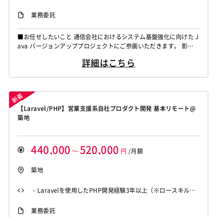
・バージョンアップ案件における設計以降（設計・構築・改
業務委託
修・テスト）の実務経験 ・Springフレームワークを用いた開
発経験
■お任せしたいこと 通信会社におけるシステム基盤強化に向けた J
ava バージョンアッププロジェクトにご参画いただきます。 影響
調査から各種設計、検証・開発環境の構築、ソースコードの改修、
詳細はこちら
テスト実行、本番リリース作業までの一連の対応をご担当いただき
ます。 ■具体的な業務内容 ・Javaバージョンアップに伴う影響調
査および各種設計対応 ・検証環境・開発環境の構築作業 ・ソース
コードの...
【Laravel/PHP】営業支援系自社プロダクト開発 基本リモート@
築地
440,000
520,000
～
円
/月額
築地
・Laravelを使用したPHP開発経験3年以上（※ロースキル・
運用メインは不可） ・AIツールを活用したコーディング実務
業務委託
経験 ・基本設計〜製造〜テストまで一貫して携わった経験、