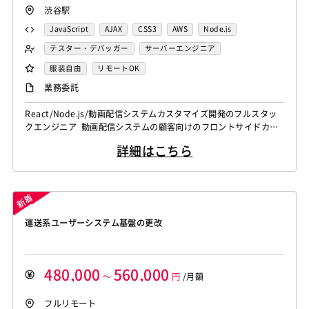
渋谷駅
JavaScript
AJAX
CSS3
AWS
Node.js
TypeScript
テスター・デバッガー
サーバーエンジニア
バックエンドエンジニア（サーバーサイド）
服装自由
リモートOK
フロントエンドエンジニア
業務系エンジニア
業務委託
React/Node.js/動画配信システムカスタマイズ開発のフルスタッ
クエンジニア 動画配信システムの顧客向けのフロントサイドカス
タマイズ開発業務です。 スキルやプロジェクトに応じて設計から
詳細はこちら
製造、テスト、運用保守まで携わっていただきます。 【仕事内
容】 下記の業務を担っていただく想定です。 ・HTML、CSS、Jav
aScript、Node.js、Reactを用いたフロントエンドに...
運送系ユーザーシステム基盤の更改
480,000
560,000
～
円
/月額
フルリモート