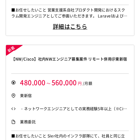
または直近でのスクラム開発経験 ・大量データ（目安：100
■お任せしたいこと 営業支援系自社プロダクト開発におけるスク
万件以上）の取扱経験 ・Gitでのソース管理経験 ・テストコー
ラム開発エンジニアとしてご参画いただきます。 LaravelおよびGo
ド実装経験
言語等を用いた設計・開発・テストのほか、Gemini CLIやClaude
詳細はこちら
Code等のAIツールを活用した開発、大量データの取り扱い、パフ
ォーマンス改善まで一括してご担当いただきます。 ■具体的な業
務内容 ・スクラム開発プロセスにおける基本設計、製造（実装...
【NW/Cisco】社内NWエンジニア募集案件 リモート併用＠東新宿
480,000
560,000
～
円
/月額
東新宿
・ネットワークエンジニアとしての実務経験5年以上（※Cisc
o Nexus環境での実務経験必須） ・設計書を確認し、1人称で
業務委託
構築作業を遂行できるスキル ・FortiGateを用いた設計、設
定、構築の実務経験
■お任せしたいこと SIer社内のインフラ部隊にて、社員と同じ立