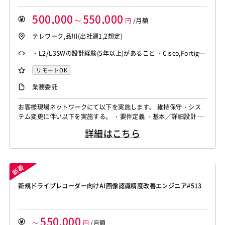
500,000
550,000
～
円
/月額
テレワーク,品川(出社週1,2想定)
・L2/L3SWの設計経験(5年以上)があること ・Cisco,Fortigat
eの実務経験
リモートOK
業務委託
お客様現場ネットワークにて以下を実施します。 維持保守・シス
テム変更に伴い以下を実施する。 ・要件定義 ・基本／詳細設計 ・
商用作業(構築/試験) ・顧客折衝、チームスケジュール管理 使用機
詳細はこちら
器 ・Cisco(Nexus9000シリーズ、Cat2960、3650、3750、385
0、4500、6500) ・BIGIP(2200s) ・Fortigate(200,1100シリ...
新規ドライブレコーダー向けAI画像認識精度改善エンジニア#513
550,000
～
円
/月額