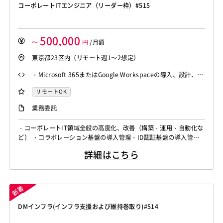
コーポレートITエンジニア（リーダー枠）#515
500,000
～
円
/月額
東京都23区内（リモート週1～2想定）
・Microsoft 365またはGoogle Workspaceの導入、設計、設
定経験 （要件から考え設計を行ったことのある方） ・Active
リモートOK
DirectoryまたはMicrosoft Entra IDの運用経験 ・PowerShel
業務委託
lまたはバッチによる運用自動化スクリプト作成経験 ・数名規
模のチームリード経験、またはリーダー候補としての主体
・コーポレートIT領域全般の高度化、改善（構築・運用・自動化な
性・基本情報処理技術者相当の知識
ど） ・コラボレーション基盤の導入管理・ID認証基盤の導入管理
・セキュリティ基盤の導入管理・PC等クライアント管理、アプリ
詳細はこちら
ケーション更新管理・各種ツール開発 ・社内ユーザサポート・サ
ービス導入構築、運用改善のリード・メンバーへの作業指示、進捗
管理、品質確認・顧客および現場との各種調整
DMインフラ(インフラ支援および維持巻取り)#514