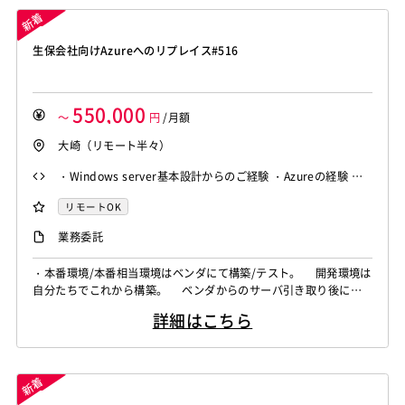
■業務内容 ・顧客へ...
生保会社向けAzureへのリプレイス#516
550,000
～
円
/月額
大崎（リモート半々）
・Windows server基本設計からのご経験 ・Azureの経験 ・
顧客均衡もしくはベンダーコントロールの経験 ・コミュニケ
リモートOK
ーション能力
業務委託
・本番環境/本番相当環境はベンダにて構築/テスト。 開発環境は
自分たちでこれから構築。 ベンダからのサーバ引き取り後に受
入テスト、運用製品導入(JP1、Zabbixなど) ・アプリチームへサー
詳細はこちら
バ引き渡し後のトラブルシュート ・ベンダー、アプリチームとの
調整作業