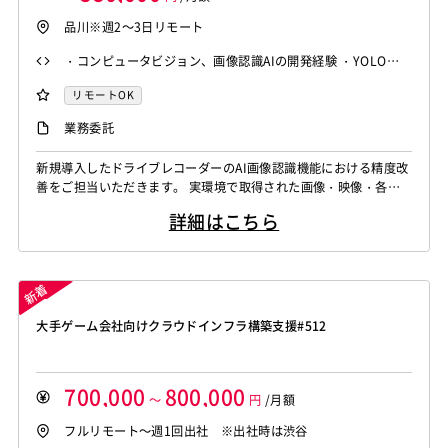
品川※週2～3日リモート
・コンピュータビジョン、画像認識AIの開発経験 ・YOLO等を
用いた物体検出、セグメンテーションの経験 ・カメラキャリ
リモートOK
ブレーション、レンズ、撮影条件に関する知識 ・GPS、IMU
業務委託
等のセンサーデータを扱った経験 ・車載カメラ、ドライブレ
コーダー関連の開発経験 ・実機を用いたフィールドテスト、
新規導入したドライブレコーダーのAI画像認識機能における精度改
検証経験 ・顧客先での技術対応経験 ・実データを基に原因分
善をご担当いただきます。 実環境で取得された画像・映像・各種
析、改善仮説の立案、検証を主体的に進め...
センサーデータを分析し、精度が低下する条件や原因を特定しま
詳細はこちら
す。 デバイス、撮影条件、アルゴリズム、データなど複数の観点
から原因を切り分け、改善施策の企画・検証まで一貫して推進いた
だくポジションです。 主な業務内容は以下のとおりです。 ・ドラ
イブレコーダーのAI精度評価、...
大手ゲーム会社向けクラウドインフラ構築支援#512
700,000
800,000
～
円
/月額
フルリモート～週1回出社 ※出社時は渋谷