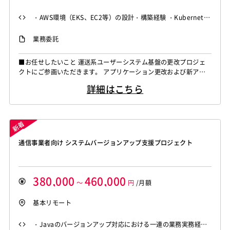
・AWS環境（EKS、EC2等）の設計・構築経験 ・Kubernetes
（EKS）の設計・構築経験（※利用・運用のみではなく設計・
業務委託
構築必須） ・Kubernetes Manifest（Deployment／Service
／Ingress等）の作成経験 ・基本設計〜詳細設計まで一人称で
■お任せしたいこと 運送系ユーザーシステム基盤の更改プロジェ
対応可能なスキル ・Dockerコンテナ環境の設計・構築経験
クトにご参画いただきます。 アプリケーション更改および新アプ
リ開発に伴い、AWS（EKS、ECS等）を用いたアプリ基盤の詳細設
詳細はこちら
計から構築、テストまでを一人称で主導していただきます。 ■具
体的な業務内容 ・AWS環境におけるEKS/Kubernetes基盤の詳細
設計、構築、およびテスト業務 ・Deployment、Servic...
通信事業者向け システムバージョンアップ支援プロジェクト
380,000
460,000
～
円
/月額
基本リモート
・Javaのバージョンアップ対応における一連の業務実務経験