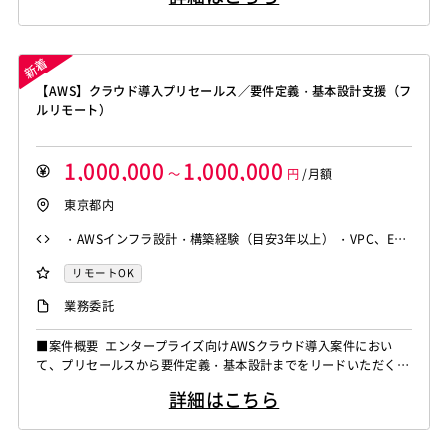
ジャイル開発手法のもと、Azure または GCP の知見を活かしなが
ら能動的にタスクを推進できるエンジニアを募...
【AWS】クラウド導入プリセールス／要件定義・基本設計支援（フ
ルリモート）
1,000,000
1,000,000
～
円
/月額
東京都内
・AWSインフラ設計・構築経験（目安3年以上） ・VPC、EC
2、RDS、S3、IAM、バックアップ等の主要サービスを用いた
リモートOK
設計・構築経験 ・顧客要件をもとに要件定義から基本設計ま
業務委託
で自走できる方 ・構成図・設計書の作成経験 ・AWS利用料・
工数を含む概算見積り作成経験 ・提案書・顧客提出資料の作
■案件概要 エンタープライズ向けAWSクラウド導入案件におい
成経験 ・顧客との技術的な折衝・説明経験
て、プリセールスから要件定義・基本設計までをリードいただくポ
ジションです。 顧客ヒアリングを起点に、現行環境の調査・構成
詳細はこちら
検討、要件整理、基本設計、概算見積り、提案書作成、技術説明ま
で一連のプリセールス業務をご担当いただきます。要件定義フェー
ズ以降のプロジェクト推進支援にも携わっていただく予定です。