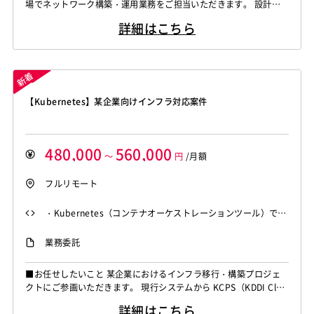
場でネットワーク構築・運用業務をご担当いただきます。 設計書
に基づく1人称での構築作業をはじめ、チーム内の若手メンバーの
詳細はこちら
フォローや現地出社での導入対応まで幅広くご推進いただきます。
■具体的な業務内容 ・Cisco Nexus等の設計書に基づくネットワ
ーク構築および現地作業対応 ・FortiGateを用いたセキュリテ
ィ・...
【Kubernetes】某企業向けインフラ対応案件
480,000
560,000
～
円
/月額
フルリモート
・Kubernetes（コンテナオーケストレーションツール）での
環境構築・保守運用経験 ・Azure または GCP での構築・運用
業務委託
実務経験 ・アジャイル開発プロセスでのプロジェクト参画経
験 ・高いコミュニケーション能力と能動的な行動力
■お任せしたいこと 某企業におけるインフラ移行・構築プロジェ
クトにご参画いただきます。 現行システムから KCPS（KDDI Clou
d Platform Service）への移行・乗せ換えに伴い、Kubernetes を
詳細はこちら
用いたコンテナ環境の構築や保守運用をご担当いただきます。 ア