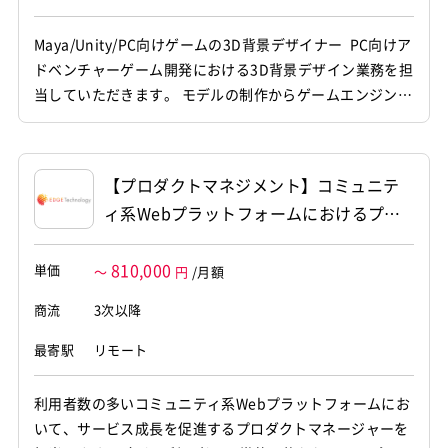
Maya/Unity/PC向けゲームの3D背景デザイナー PC向けア
ドベンチャーゲーム開発における3D背景デザイン業務を担
当していただきます。 モデルの制作からゲームエンジンへ
の組み込みまで、グラフィック制作全般に幅広くご対応い
ただくポジションです。 【仕事内容】 下記の業務を担っ
ていただく想定です。 ・3D空間における背景オブジェク
【プロダクトマネジメント】コミュニテ
トや景観モデルのデータ制作作業 ・登場キャラクタ...
ィ系Webプラットフォームにおけるプロ
ダクトマネジメント
810,000
単価
～
円
/月額
商流
3次以降
最寄駅
リモート
利用者数の多いコミュニティ系Webプラットフォームにお
いて、サービス成長を促進するプロダクトマネージャーを