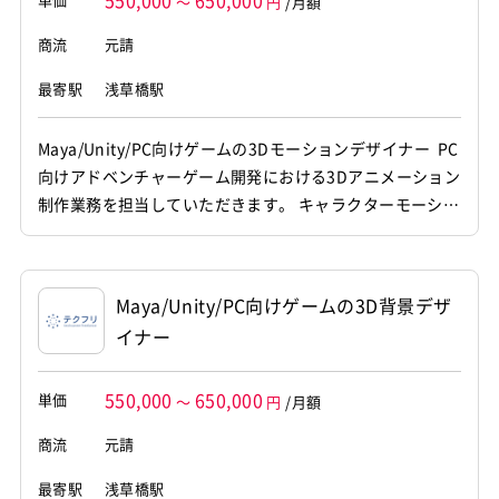
550,000
650,000
～
円
/月額
商流
元請
最寄駅
浅草橋駅
Maya/Unity/PC向けゲームの3Dモーションデザイナー PC
向けアドベンチャーゲーム開発における3Dアニメーション
制作業務を担当していただきます。 キャラクターモーショ
ンの作成から背景モデリング、 ゲームエンジンへの組み込
みまで幅広くご対応いただくポジションです。 【仕事内
容】 下記の業務を担っていただく想定です。 ・3D空間に
Maya/Unity/PC向けゲームの3D背景デザ
おける背景オブジェクトや各種モデルのデータ作成...
イナー
550,000
650,000
単価
～
円
/月額
商流
元請
最寄駅
浅草橋駅