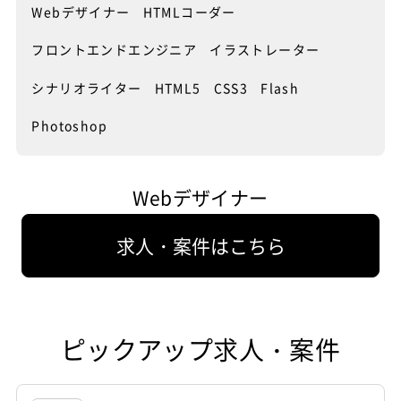
口コミなども参考にするとよいでし
このため、Webデザイナーは最低限
Webデザイナー
HTMLコーダー
ものが次々と登場する中、UIデザイ
与えず、快適な操作環境を提供する
ンだけでなくマーケティングなどの
どによるモーショングラフィックも
ょう。
HTMLの知識は必要となり、デザイ
ナーの需要は高まり、求人も増えて
か。いわば、人間工学的な要素が求
スキルを身につければ、さらに多額
制作できることが求められます。
ンやレイアウトを詳細に設定するた
います。これまではWebデザイナー
められます。また、興味をひき、楽
フロントエンドエンジニア
イラストレーター
の年収が得られるようになるはずで
「より使いやすいインターフェー
また、専門学校を卒業しても、すぐ
めにはCSSの知識も必要不可欠とな
が兼任することも多かったのです
しくゲームができるような、ビジュ
す。企業でもUIデザイナーの求人が
ス」が「動くこと」と判断したもの
に就職に有利とは限りません。企業
ります。これ以外にも、より凝った
が、ダイナミックな広告デザインを
アル的なデザインの要素も求められ
増えていますが、スキルがしっかり
であれば、どんなロジック／プログ
シナリオライター
HTML5
CSS3
Flash
によっては、ある程度の実務経験を
デザインのサイトを作成するには、
したり、PCの画面サイズを前提にし
ます。こうした、やや硬めの理論
身についていることをアピールでき
ラムで、どういった表現を行うかも
希望するところもありますし、デザ
JavaScriptやFlashなどの知識が必
て「限りなく情報を多く伝える」と
と、柔軟な発想の二つを同時にこな
れば、好条件で受け入れてくれま
考えていく必要があります。単純に
Photoshop
イナーとしての実績を求めるところ
要となります。
いったWebデザインとは、違ったア
す必要もあり、結構大変なもので
す。
考えると、プログラミングの領域な
もあります。やはりデザイナーのセ
UIデザイナーの仕事内容は
プローチを行います。
す。それだけに、一般ユーザーから
のでエンジニアに依頼したいところ
ンスを磨き、企業に対してアピール
UIデザイナーは、一般の人がハード
高い評価を得ることができれば、喜
ではあります。
できることが大事となります。
ウェアの操作パネル、Webサイトの
UIデザイナーの場合、「スマートフ
びも大きいのです。
Webデザイナー
UIデザイナーに必要なものは
インターフェースデザインを行う人
ォンを使われるシーン」「使ってい
UIデザイナーは魅力がいっぱい
しかし、エンジニアに「細かな動き
UIデザイナーには、IA/UI、UX、エ
です。元来は家電製品、PC、自動車
られる時間」「なぜこのページを見
UIデザイナーは、まず企画の段階か
をデザインしてもらう」のはあまり
ディトリアルデザインの理論や、エ
等のコックピットなどのデザインの
られているのか」「それに対して適
ら、一般ユーザーが何を求めている
建設的ではありません。また、デザ
求人・案件はこちら
モーショナルデザイン等の『概論』
一分野でしたが、ゲーム、スマート
切な誘導は何か」といった、プラン
か、どんなものが喜ばれているかな
インのためのプログラミングを経験
を知っておくことが必要です。あく
フォンが普及するにつれ、その役割
ナー視点の仮説立てを行う必要があ
どを考え、それを具現化していきま
することも、そんなに多いわけでは
まで人間工学に対するアプローチを
がさらに重視されるようになってい
ります。１画面に収まる情報が少な
す。
ないため、UIに関するプログラミン
適切に表現することで、ストレスな
ます。一般ユーザーがより簡単にス
いため、ユーザーの状態に対して適
それだけに、いざ完成し、巷で一般
グ能力は、UIデザイナーが持つべき
くユーザーを導くことが業務の基本
マートフォンのアプリ／Webサービ
切なアプローチをすることが、UIデ
ユーザーが、自分が開発したものを
とされています。
となります。Webデザイナーほどセ
スを操作できるよう、また、よりス
ザイナーの役割です。スマートフォ
楽しんでいる様子を見ることができ
ピックアップ求人・案件
ンスは必要ではありませんが、「色
トレス無く利用できるようにデザイ
ンの活性化と共に、これらの『人間
れば、自分が作ったものが広まって
使いが見辛い」「文字の間隔が狭
ンすることが、UIデザイナーに求め
工学』に対する『デザイン（設
いるのだなと実感できます。スマー
い」「内容とイメージ画像が全然リ
られます。
計）』理論は、より一層求められて
トフォン市場はまだまだ伸びるだけ
ンクしない」といった、基本的な
UIデザイナーに求められるものは