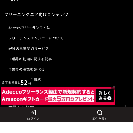
フリーエンジニア向けコンテンツ
Adeccoフリーランスとは
フリーランスエンジニアについて
報酬の早期受取サービス
IT業界の動向に関する記事
IT業界の用語を調べる
ITエンジニアの資格
52
終了まであと
日
×
クリエイターの資格
言語から探す
Javaの求人
ITエンジニアの仕事
ログイン
案件を探す
PHPの求人
LAMPエンジニア
クリエイターの仕事