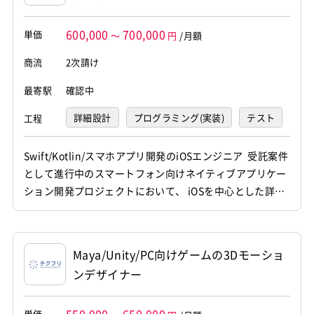
がデザインしたものに触れるのも、
日常生活で行える勉強になります。
600,000
700,000
単価
情報があれば「なぜこの情報がある
～
円
/月額
か」、デザインされているものがあ
れば「なぜこのデザインなのか」と
商流
2次請け
いった、「なぜ」のスタンスが、UI
デザイナーには必要不可欠です。
最寄駅
確認中
詳細設計
プログラミング(実装)
テスト
工程
デバッグ
運用・保守
Swift/Kotlin/スマホアプリ開発のiOSエンジニア 受託案件
として進行中のスマートフォン向けネイティブアプリケー
ション開発プロジェクトにおいて、 iOSを中心とした詳細
設計から実装、運用保守までを一貫して担当していただき
ます。 他職種メンバーと連携しながら、新機能開発やコー
ドレビュー、品質管理等に携わっていただきます。 【仕事
Maya/Unity/PC向けゲームの3Dモーショ
内容】 下記の業務を担っていただく想定です。 ...
ンデザイナー
単価