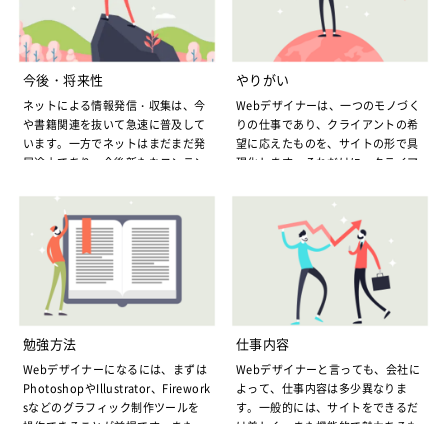
となります。
Webデザイナーの需要に応えるため
年代別に見れば、Webデザイナーは
に
ただ、需要が高まると同時に、ネッ
若い人が中心で、20代で300万円、3
ト業界の技術も日進月歩で向上して
0代で350万円くらいとなります。た
行きます。このためWebデザイナー
今後・将来性
やりがい
だ単にデザインするだけでなく、よ
も取り残されないよう、絶えずスキ
ネットによる情報発信・収集は、今
Webデザイナーは、一つのモノづく
り質の高いサイトを提案できたり、
ルアップを目指さなければいけませ
や書籍関連を抜いて急速に普及して
りの仕事であり、クライアントの希
JavaScriptやFlashなど便利なツー
ん。さらに、技術的な面だけでな
います。一方でネットはまだまだ発
望に応えたものを、サイトの形で具
ルを提供できたりして、クライアン
く、今後はネットの利用者は若者が
展途上であり、今後新たなコンテン
現化します。それだけに、クライア
トからも高く評価されるようになれ
中心となるだけに、若者の嗜好に応
ツ作成や、インフラ整備も進められ
ントが満足するものを作り上げるこ
ば、400～500万円の年収も可能とな
えられるような、柔軟な発想なども
ます。こうした中、Webデザイナー
とができれば、喜びもひとしおで
ります。
求められるようになります。ますま
の将来性は明るいと同時に、未知数
す。Webデザイナーは、モノづくり
Webデザイナーの年収をさらにアッ
す需要が高まるWebデザイナーです
でもあります。言わば、Webデザイ
が好きな人向けの仕事です。
プさせるには
Webデザイナーでも、質の高いサイ
が、将来的には、スキルのアップと
ナーは大きな可能性を秘めているの
また、Web制作の技術はこれからも
トを提供でき、クライアントからも
同時に、常に好奇心を持ち、様々な
です。Webデザイナーの求人も、リ
新しい技術が生まれる可能性があり
評価されれば、会社との交渉次第
情報収集を心がける努力も必要とな
ーマンショック以降一時減少傾向に
ます。既にある技術を駆使すると同
で、さらに給料を上げてもらうこと
ります。
なりましたが、最近はまた上昇傾向
時に、絶えず新しい技術を導入し、
ができます。
UIデザイナーの需要は
にあります。
より質の高い、洗練されたサイトを
将来的にも、トータルな制作過程を
スマホアプリは年々数多くの新しい
勉強方法
仕事内容
Webデザイナーの今後に向けて
作成することも可能となります。こ
管理するディレクターを目指した
ものが登場しています。こうしたこ
Webデザイナーになるには、まずは
Webデザイナーと言っても、会社に
うした、常に新しい技術にチャレン
リーマンショックの影響から脱却
り、より専門的なプログラミングな
とから、UIデザイナーも需要は年々
PhotoshopやIllustrator、Firework
よって、仕事内容は多少異なりま
ジできるのもWebデザイナーの大き
し、次第に景気回復傾向にあります
どもこなせるようになれば、さらに
高まり、特に海外での需要が高まっ
sなどのグラフィック制作ツールを
す。一般的には、サイトをできるだ
な魅力です。
が、Webデザイナーの求人でも、以
年収アップが見込めます。また、あ
ています。Webデザイナーと比べ、
操作できることが前提です。また、
け美しく、また機能的で魅力あるも
Webデザイナーは大変と同時にやり
前と比べ、よりスキル、実績が求め
る程度スキルが身につけば独立し
UIデザイナーの場合、単に見た目で
基本的なHTMLやCSSのスキルが必
のにデザインする仕事です。サイト
がいもある仕事