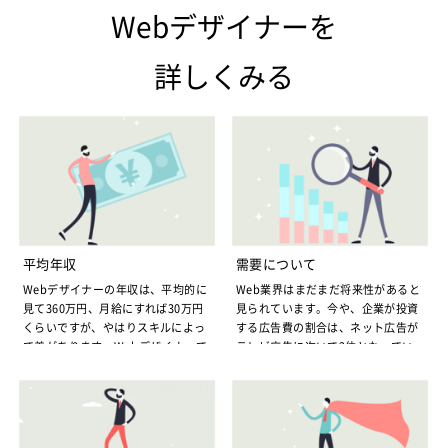
Webデザイナーを
詳しくみる
平均年収
需要について
Webデザイナーの年収は、平均的に
Web業界はまだまだ将来性があると
見て360万円、月給にすれば30万円
見られています。今や、企業が投資
くらいですが、やはりスキルによっ
する広告費の割合は、ネット広告が
て差があります。Webデザイナーで
テレビ広告に次いで2位となってい
も、アクセス解析やSEO対策まで出
ます。いずれはネット広告費がテレ
来れば360万円くらいの年収になり
ビを追い抜く可能性も高いもので
ますが、HTML、CSSのタグを作成
す。このため、Webデザイナーの需
するだけならもう少し年収は下がる
要も、ますます高まるのは間違いあ
ことになり、月給にすれば20万円台
りません。