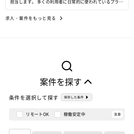
担当します。 多くの利用者に日常的に使われているプラッ
トフォームを対象に、利用者体験の向上と事業成長の両立
を推進するポジションです。 課題設定から施策立案、仕様
求人・案件をもっと見る
設計、開発ディレクション、リリース後の改善までを一貫
して担当します。 利用者への聞き取りや定量データをもと
に仮説を立て、チームと...
案件を探す
条件を選択して探す
保存した条件
リモートOK
稼働安定中