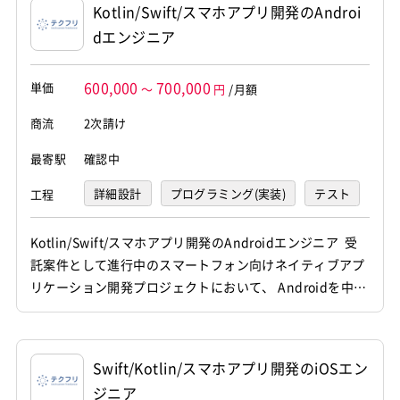
いくと考えられています。
に、より可能性があり、魅力のある
Kotlin/Swift/スマホアプリ開発のAndroi
「美しさ」を保つ能力は、最低限、
UIデザイナーの将来性は
UIデザイナーも、PhotoshopやFire
分野でもあります。
dエンジニア
必要とされるスキルです。
worksなどの専門ソフトを使って仕
今後的には、UIデザイナーも一つの
事するのが中心です。UIデザイナー
職種として確立され、地位も高まり
1ピクセル単位で見る「きめ細やか
は、ゲームの世界では、いかに一般
ます。いずれは、最初の段階での企
600,000
700,000
なレイアウトデザイン」は、色や画
単価
ユーザーをゲームの世界に深く引き
～
円
/月額
画・提案、さらに最終的なクオリテ
像が入り乱れながら、細かく調整し
込むか、Webサービスではいかにユ
ィのコントロールまでも一任され
ている「Webデザイナー」の方が得
ーザーゴールを適切に導けるかが重
商流
2次請け
る、というケースも考えられます。
意かもしれません。そのため、Web
要となります。このため、より使い
UIデザイナーは、より快適なサービ
デザインの領域でベテランクラスま
やすさを重視した人間工学的な面
スを設計するための、ディレクター
最寄駅
確認中
でレベルアップした方が、UIデザイ
で、デザイン理論を思考していく能
的な役割も担うことになる可能性も
ナーと名乗っている・もしくは兼任
力が求められます。
あるのです。
詳細設計
プログラミング(実装)
テスト
工程
しているケースも非常に多いので
ゲームの場合は、ゲームデザイナー
す。
やWebプログラマーとも連携しなが
デバッグ
運用・保守
UIデザイナーになるための心がけ
ら進めますが、ゲーム業界も日進月
Kotlin/Swift/スマホアプリ開発のAndroidエンジニア 受
一般ユーザーは使い勝手の良いもの
歩だけに、今後も様々な試行錯誤を
託案件として進行中のスマートフォン向けネイティブアプ
をいつも求めています。このため、
繰り返すことになります。また、海
リケーション開発プロジェクトにおいて、 Androidを中心
UIデザイナーになるためには、普段
外向けローカライズも重要になって
とした詳細設計から実装、運用保守までを一貫して担当し
一般の人が、アプリやWebサービス
いるため、海外版制作のノウハウを
を使っている様子を、よく観察する
身につけることも求められます。
ていただきます。 他職種メンバーと連携しながら、新機能
のも大事です。どんな目的でこのサ
開発やコードレビュー、品質管理等に携わっていただきま
ービスを使っているから、このメニ
Swift/Kotlin/スマホアプリ開発のiOSエン
す。 【仕事内容】 下記の業務を担っていただ...
ューの配置はおかしいのではない
ジニア
か、という疑問を持ちながら、誰か