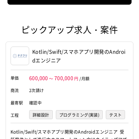
を知っておくことが必要です。あく
フォンが普及するにつれ、その役割
ナー視点の仮説立てを行う必要があ
どを考え、それを具現化していきま
することも、そんなに多いわけでは
まで人間工学に対するアプローチを
がさらに重視されるようになってい
ります。１画面に収まる情報が少な
す。
ないため、UIに関するプログラミン
適切に表現することで、ストレスな
ます。一般ユーザーがより簡単にス
いため、ユーザーの状態に対して適
それだけに、いざ完成し、巷で一般
グ能力は、UIデザイナーが持つべき
くユーザーを導くことが業務の基本
マートフォンのアプリ／Webサービ
切なアプローチをすることが、UIデ
ユーザーが、自分が開発したものを
とされています。
となります。Webデザイナーほどセ
スを操作できるよう、また、よりス
ザイナーの役割です。スマートフォ
楽しんでいる様子を見ることができ
ピックアップ求人・案件
ンスは必要ではありませんが、「色
トレス無く利用できるようにデザイ
ンの活性化と共に、これらの『人間
れば、自分が作ったものが広まって
使いが見辛い」「文字の間隔が狭
ンすることが、UIデザイナーに求め
工学』に対する『デザイン（設
いるのだなと実感できます。スマー
い」「内容とイメージ画像が全然リ
られます。
計）』理論は、より一層求められて
トフォン市場はまだまだ伸びるだけ
ンクしない」といった、基本的な
UIデザイナーに求められるものは
いくと考えられています。
に、より可能性があり、魅力のある
Kotlin/Swift/スマホアプリ開発のAndroi
「美しさ」を保つ能力は、最低限、
UIデザイナーの将来性は
UIデザイナーも、PhotoshopやFire
分野でもあります。
dエンジニア
必要とされるスキルです。
worksなどの専門ソフトを使って仕
今後的には、UIデザイナーも一つの
事するのが中心です。UIデザイナー
職種として確立され、地位も高まり
1ピクセル単位で見る「きめ細やか
は、ゲームの世界では、いかに一般
ます。いずれは、最初の段階での企
600,000
700,000
なレイアウトデザイン」は、色や画
単価
ユーザーをゲームの世界に深く引き
～
円
/月額
画・提案、さらに最終的なクオリテ
像が入り乱れながら、細かく調整し
込むか、Webサービスではいかにユ
ィのコントロールまでも一任され
ている「Webデザイナー」の方が得
ーザーゴールを適切に導けるかが重
商流
2次請け
る、というケースも考えられます。
意かもしれません。そのため、Web
要となります。このため、より使い
UIデザイナーは、より快適なサービ
デザインの領域でベテランクラスま
やすさを重視した人間工学的な面
スを設計するための、ディレクター
最寄駅
確認中
でレベルアップした方が、UIデザイ
で、デザイン理論を思考していく能
的な役割も担うことになる可能性も
ナーと名乗っている・もしくは兼任
力が求められます。
あるのです。
詳細設計
プログラミング(実装)
テスト
工程
しているケースも非常に多いので
ゲームの場合は、ゲームデザイナー
す。
やWebプログラマーとも連携しなが
デバッグ
運用・保守
UIデザイナーになるための心がけ
ら進めますが、ゲーム業界も日進月
Kotlin/Swift/スマホアプリ開発のAndroidエンジニア 受
一般ユーザーは使い勝手の良いもの
歩だけに、今後も様々な試行錯誤を