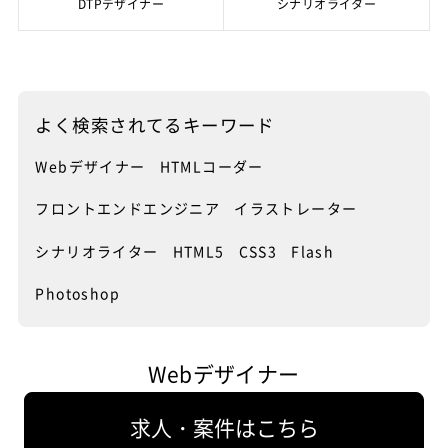
DTPデザイナー
シナリオライター
算に合ったところを選ばなければい
れるようにHTMLやCSSによって書
門家が作成したと納得できるような
すいものです。
向けて
る、というケースもあり、同じデザ
サイト制作には、今後さらに質の高
けません。費用が安いところは、や
き出し、いわゆるコーディングを行
サイトを作成できるこが、プロのW
また、常に新しい技術を勉強するな
イナーといえど、実際のデザイナー
いものが求められるようになります
はりそれなりにしか教えてくれない
います。会社によってはこうした専
ebデザイナーには求められます。
どの前向きな姿勢を持てば、より質
同士では大きな違いをしっかり認識
が、スマートフォンの分野でも、ス
ので、自分のスキルに合ったところ
門的な作業は別の担当者が行う場合
UIデザイナーの今後は
の高いサイトを提供でき、これが売
しています。
マートフォンの急速な普及に伴い、
を選ぶのも大事です。資料を取り寄
もありますが、小さなところではW
上アップなどの実績につながり、報
UIデザイナーは、Webデザイナーと
UIデザイナーに求められるものは
様々なデザインのアプリが登場して
せ、教える内容をよく知り、体験学
ebデザイナーが行うことが多いもの
酬のアップにもつながります。
比べ、一つの職種としてはまだ確立
います。UIデザイナーでも、スマー
UIデザイナーは、HTML CSS コーデ
よく
検索されてる
キーワード
習などにも参加して、自分に合って
です。
UIデザイナーのやりがいとは？
途上です。ただ、携帯ゲームに加
トフォン専用のフレームワークなど
ィングの経験、知識は必要不可欠で
いるかどうかよく考えることです。
え、スマートフォンアプリも新しい
UIデザイナーは、いかにストレスを
のスキルを高めると同時に、デザイ
あり、さらにJavaScript、Flashな
口コミなども参考にするとよいでし
このため、Webデザイナーは最低限
Webデザイナー
HTMLコーダー
ものが次々と登場する中、UIデザイ
与えず、快適な操作環境を提供する
ンだけでなくマーケティングなどの
どによるモーショングラフィックも
ょう。
HTMLの知識は必要となり、デザイ
ナーの需要は高まり、求人も増えて
か。いわば、人間工学的な要素が求
スキルを身につければ、さらに多額
制作できることが求められます。
ンやレイアウトを詳細に設定するた
います。これまではWebデザイナー
められます。また、興味をひき、楽
フロントエンドエンジニア
イラストレーター
の年収が得られるようになるはずで
「より使いやすいインターフェー
また、専門学校を卒業しても、すぐ
めにはCSSの知識も必要不可欠とな
が兼任することも多かったのです
しくゲームができるような、ビジュ
す。企業でもUIデザイナーの求人が
ス」が「動くこと」と判断したもの
に就職に有利とは限りません。企業
ります。これ以外にも、より凝った
が、ダイナミックな広告デザインを
アル的なデザインの要素も求められ
増えていますが、スキルがしっかり
であれば、どんなロジック／プログ
シナリオライター
HTML5
CSS3
Flash
によっては、ある程度の実務経験を
デザインのサイトを作成するには、
したり、PCの画面サイズを前提にし
ます。こうした、やや硬めの理論
身についていることをアピールでき
ラムで、どういった表現を行うかも
希望するところもありますし、デザ
JavaScriptやFlashなどの知識が必
て「限りなく情報を多く伝える」と
と、柔軟な発想の二つを同時にこな
れば、好条件で受け入れてくれま
考えていく必要があります。単純に
Photoshop
イナーとしての実績を求めるところ
要となります。
いったWebデザインとは、違ったア
す必要もあり、結構大変なもので
す。
考えると、プログラミングの領域な
もあります。やはりデザイナーのセ
UIデザイナーの仕事内容は
プローチを行います。
す。それだけに、一般ユーザーから
のでエンジニアに依頼したいところ
ンスを磨き、企業に対してアピール
UIデザイナーは、一般の人がハード
高い評価を得ることができれば、喜
ではあります。
できることが大事となります。
ウェアの操作パネル、Webサイトの
UIデザイナーの場合、「スマートフ
びも大きいのです。
Webデザイナー
UIデザイナーに必要なものは
インターフェースデザインを行う人
ォンを使われるシーン」「使ってい
UIデザイナーは魅力がいっぱい
しかし、エンジニアに「細かな動き
UIデザイナーには、IA/UI、UX、エ
です。元来は家電製品、PC、自動車
られる時間」「なぜこのページを見
UIデザイナーは、まず企画の段階か
をデザインしてもらう」のはあまり
ディトリアルデザインの理論や、エ
等のコックピットなどのデザインの
られているのか」「それに対して適
ら、一般ユーザーが何を求めている
建設的ではありません。また、デザ
求人・案件はこちら
モーショナルデザイン等の『概論』
一分野でしたが、ゲーム、スマート
切な誘導は何か」といった、プラン
か、どんなものが喜ばれているかな
インのためのプログラミングを経験