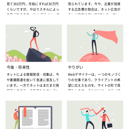
見て360万円、月給にすれば30万円
見られています。今や、企業が投資
くらいですが、やはりスキルによっ
する広告費の割合は、ネット広告が
て差があります。Webデザイナーで
テレビ広告に次いで2位となってい
も、アクセス解析やSEO対策まで出
ます。いずれはネット広告費がテレ
来れば360万円くらいの年収になり
ビを追い抜く可能性も高いもので
ますが、HTML、CSSのタグを作成
す。このため、Webデザイナーの需
するだけならもう少し年収は下がる
要も、ますます高まるのは間違いあ
ことになり、月給にすれば20万円台
りません。
となります。
Webデザイナーの需要に応えるため
年代別に見れば、Webデザイナーは
に
ただ、需要が高まると同時に、ネッ
若い人が中心で、20代で300万円、3
ト業界の技術も日進月歩で向上して
0代で350万円くらいとなります。た
行きます。このためWebデザイナー
今後・将来性
やりがい
だ単にデザインするだけでなく、よ
も取り残されないよう、絶えずスキ
ネットによる情報発信・収集は、今
Webデザイナーは、一つのモノづく
り質の高いサイトを提案できたり、
ルアップを目指さなければいけませ
や書籍関連を抜いて急速に普及して
りの仕事であり、クライアントの希
JavaScriptやFlashなど便利なツー
ん。さらに、技術的な面だけでな
います。一方でネットはまだまだ発
望に応えたものを、サイトの形で具
ルを提供できたりして、クライアン
く、今後はネットの利用者は若者が
展途上であり、今後新たなコンテン
現化します。それだけに、クライア
トからも高く評価されるようになれ
中心となるだけに、若者の嗜好に応
ツ作成や、インフラ整備も進められ
ントが満足するものを作り上げるこ
ば、400～500万円の年収も可能とな
えられるような、柔軟な発想なども
ます。こうした中、Webデザイナー
とができれば、喜びもひとしおで
ります。
求められるようになります。ますま
の将来性は明るいと同時に、未知数
す。Webデザイナーは、モノづくり
Webデザイナーの年収をさらにアッ
す需要が高まるWebデザイナーです
でもあります。言わば、Webデザイ
が好きな人向けの仕事です。
プさせるには
Webデザイナーでも、質の高いサイ
が、将来的には、スキルのアップと
ナーは大きな可能性を秘めているの
また、Web制作の技術はこれからも
トを提供でき、クライアントからも
同時に、常に好奇心を持ち、様々な
です。Webデザイナーの求人も、リ
新しい技術が生まれる可能性があり
評価されれば、会社との交渉次第
情報収集を心がける努力も必要とな
ーマンショック以降一時減少傾向に
ます。既にある技術を駆使すると同