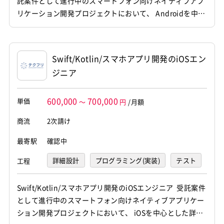
託案件として進行中のスマートフォン向けネイティブアプ
をいつも求めています。このため、
繰り返すことになります。また、海
リケーション開発プロジェクトにおいて、 Androidを中心
UIデザイナーになるためには、普段
外向けローカライズも重要になって
とした詳細設計から実装、運用保守までを一貫して担当し
一般の人が、アプリやWebサービス
いるため、海外版制作のノウハウを
を使っている様子を、よく観察する
身につけることも求められます。
ていただきます。 他職種メンバーと連携しながら、新機能
のも大事です。どんな目的でこのサ
開発やコードレビュー、品質管理等に携わっていただきま
ービスを使っているから、このメニ
Swift/Kotlin/スマホアプリ開発のiOSエン
す。 【仕事内容】 下記の業務を担っていただ...
ューの配置はおかしいのではない
ジニア
か、という疑問を持ちながら、誰か
がデザインしたものに触れるのも、
日常生活で行える勉強になります。
600,000
700,000
単価
情報があれば「なぜこの情報がある
～
円
/月額
か」、デザインされているものがあ
れば「なぜこのデザインなのか」と
商流
2次請け
いった、「なぜ」のスタンスが、UI
デザイナーには必要不可欠です。
最寄駅
確認中
詳細設計
プログラミング(実装)
テスト
工程
デバッグ
運用・保守
Swift/Kotlin/スマホアプリ開発のiOSエンジニア 受託案件
として進行中のスマートフォン向けネイティブアプリケー
ション開発プロジェクトにおいて、 iOSを中心とした詳細