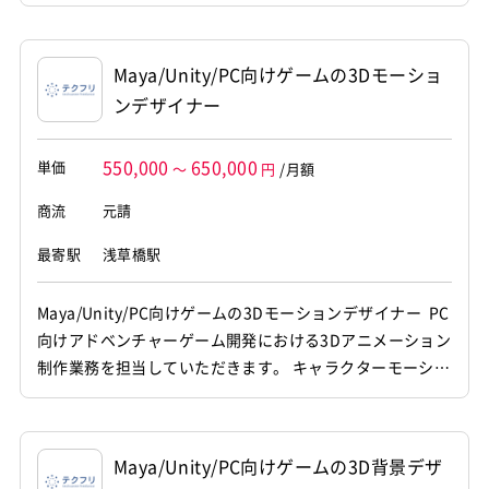
設計から実装、運用保守までを一貫して担当していただき
ます。 他職種メンバーと連携しながら、新機能開発やコー
ドレビュー、品質管理等に携わっていただきます。 【仕事
Maya/Unity/PC向けゲームの3Dモーショ
内容】 下記の業務を担っていただく想定です。 ...
ンデザイナー
550,000
650,000
単価
～
円
/月額
商流
元請
最寄駅
浅草橋駅
Maya/Unity/PC向けゲームの3Dモーションデザイナー PC
向けアドベンチャーゲーム開発における3Dアニメーション
制作業務を担当していただきます。 キャラクターモーショ
ンの作成から背景モデリング、 ゲームエンジンへの組み込
みまで幅広くご対応いただくポジションです。 【仕事内
容】 下記の業務を担っていただく想定です。 ・3D空間に
Maya/Unity/PC向けゲームの3D背景デザ
おける背景オブジェクトや各種モデルのデータ作成...