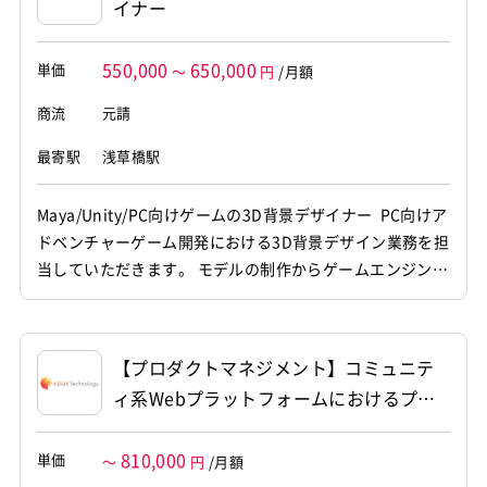
イナー
550,000
650,000
単価
～
円
/月額
商流
元請
最寄駅
浅草橋駅
Maya/Unity/PC向けゲームの3D背景デザイナー PC向けア
ドベンチャーゲーム開発における3D背景デザイン業務を担
当していただきます。 モデルの制作からゲームエンジンへ
の組み込みまで、グラフィック制作全般に幅広くご対応い
ただくポジションです。 【仕事内容】 下記の業務を担っ
ていただく想定です。 ・3D空間における背景オブジェク
【プロダクトマネジメント】コミュニテ
トや景観モデルのデータ制作作業 ・登場キャラクタ...
ィ系Webプラットフォームにおけるプロ
ダクトマネジメント
810,000
単価
～
円
/月額