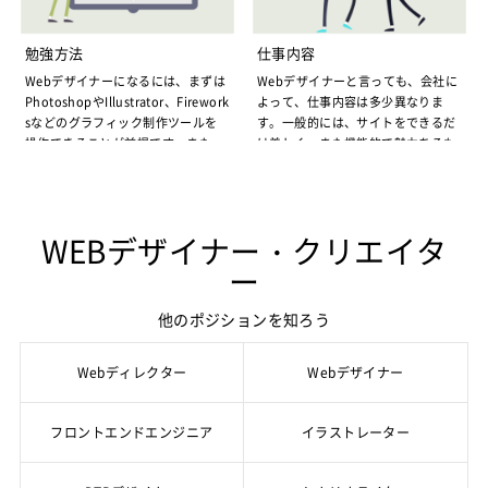
で、さらに給料を上げてもらうこと
ります。
なりましたが、最近はまた上昇傾向
時に、絶えず新しい技術を導入し、
ができます。
UIデザイナーの需要は
にあります。
より質の高い、洗練されたサイトを
将来的にも、トータルな制作過程を
スマホアプリは年々数多くの新しい
勉強方法
仕事内容
Webデザイナーの今後に向けて
作成することも可能となります。こ
管理するディレクターを目指した
ものが登場しています。こうしたこ
Webデザイナーになるには、まずは
Webデザイナーと言っても、会社に
うした、常に新しい技術にチャレン
リーマンショックの影響から脱却
り、より専門的なプログラミングな
とから、UIデザイナーも需要は年々
PhotoshopやIllustrator、Firework
よって、仕事内容は多少異なりま
ジできるのもWebデザイナーの大き
し、次第に景気回復傾向にあります
どもこなせるようになれば、さらに
高まり、特に海外での需要が高まっ
sなどのグラフィック制作ツールを
す。一般的には、サイトをできるだ
な魅力です。
が、Webデザイナーの求人でも、以
年収アップが見込めます。また、あ
ています。Webデザイナーと比べ、
操作できることが前提です。また、
け美しく、また機能的で魅力あるも
Webデザイナーは大変と同時にやり
前と比べ、よりスキル、実績が求め
る程度スキルが身につけば独立し
UIデザイナーの場合、単に見た目で
基本的なHTMLやCSSのスキルが必
のにデザインする仕事です。サイト
がいもある仕事
られるようになっています。以前
Webデザイナーは、新しい技術を導
て、広告代理店などから仕事をとる
美しいサイトを作成するだけでな
要となるケースが非常に多いです。
全体のレイアウトを決め、画像、動
は、専門スキルを持っていなくて
入するだけでなく、自分で新しい技
人も結構多いのですが、独立してか
く、一般ユーザーの立場に立った、
デザイナーのスキルを磨くには、で
画、アイコンを配置し、これ以外キ
も、グラフィックデザインなどの経
術を開発することも可能です。ま
らも安定した仕事を得るには、前も
より使いやすいサービスの設計まで
きるだけ多くのサイトを見て、全体
ャラクターも配置し、装飾を加え、
験があれば何とかWebデザイナーも
た、今はサイトを利用する人が多い
って人脈づくりが大切となります。
求められるようになります。いかに
WEBデザイナー・クリエイタ
的なデザイン、装飾やアイコンのデ
アイコンのデザインなども決めま
務めることができたのですが、今後
だけに、サイトが完成した後、反響
UIデザイナーの年収は？
使い勝手の良いものを作るか、とい
ザイン、配置などを勉強することで
す。
ー
は、CSS、HTML以外、JavaScript
がどの程度なのかも直に伝わってき
UIデザイナーの年収になると、まだ
うニーズに応えることが、今後の需
す。Webデザイナーになるための入
こうした作業は、Illustrator（イラ
やFlashも自在に使いこなせて、よ
ます。サイトの反響が大きく、売り
一つの仕事として確立されてなく、
要の高まりに対応できることになり
門書やノウハウ本も数多くあり、こ
ストレーター）や、Photoshop（フ
りビジュアル的に訴えるサイトを作
上げアップに大きく貢献できたとク
他のポジションを知ろう
定義も曖昧なため、はっきりとした
ます。
うしたもので勉強できますが、独学
ォトショップ）、Fireworks（ファ
成できることが求められます。
ライアントから感謝されれば、自分
統計を取るのは難しいのですが、37
以外、Webデザイナーになるための
イヤーワークス）などのグラフィッ
の労力が報われたと実感できること
0万円くらいと、Webデザイナーと
サイト制作を行っている企業でも、
専門学校で学ぶ方法もあります。
クスソフトを使用することになりま
Webディレクター
Webデザイナー
最近は個人でもホームページを持つ
になります。
同じくらいの所得となります。た
スマートフォンアプリの制作需要の
Webデザイナーの専門学校で学ぶに
す。
人が増えています。個人用の、あま
だ、まだまだこれから重要が高まる
高まりに対し、UIデザイナーの人材
は
Webデザイナーで必要なことは
専門学校だと、サイト作りの基本か
り複雑でないホームページなら、専
Webデザイナーは勤務時間が長くな
職種だけに、将来的には年収400万
が不足しているところが増えていま
フロントエンドエンジニア
イラストレーター
ら学ぶことができます。ただ、学校
Webデザイナーの場合、ただデザイ
門家に依頼しなくても作成ができる
ることが多く、それに比べれば比較
円以上となり、1千万円以上も可能
す。もともとグラフィックデザイナ
によって修了までの期間、費用が異
ンを決めるだけでなく、デザインが
ようになりました。このため、個人
的報酬も少なめのところが多いので
になる、という見方もあります。
ーであった人でも、改めてスマート
なるので、自分のスケジュール、予
終了すれば、Webページとして見ら
のサイトと差別化した、いかにも専
すが、モノづくりの喜びは実感しや
UIデザイナーの今後の年収アップに
フォンアプリのデザインを外注す