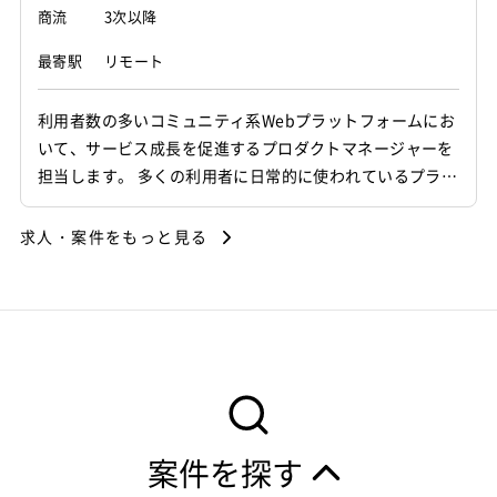
商流
3次以降
最寄駅
リモート
利用者数の多いコミュニティ系Webプラットフォームにお
いて、サービス成長を促進するプロダクトマネージャーを
担当します。 多くの利用者に日常的に使われているプラッ
トフォームを対象に、利用者体験の向上と事業成長の両立
を推進するポジションです。 課題設定から施策立案、仕様
求人・案件をもっと見る
設計、開発ディレクション、リリース後の改善までを一貫
して担当します。 利用者への聞き取りや定量データをもと
に仮説を立て、チームと...
案件を探す