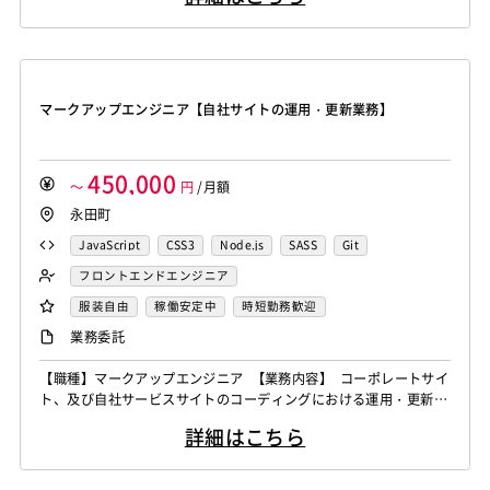
りますが詳しくはご面談時にお話しさせていただければと思いま
す。
マークアップエンジニア【自社サイトの運用・更新業務】
450,000
～
円
/月額
永田町
JavaScript
CSS3
Node.js
SASS
Git
フロントエンドエンジニア
服装自由
稼働安定中
時短勤務歓迎
業務委託
【職種】マークアップエンジニア 【業務内容】 コーポレートサイ
ト、及び自社サービスサイトのコーディングにおける運用・更新業
務をお願いします。 現場社員の方が更新内容、また画像など素材
詳細はこちら
の提供を行いますので、そちらに沿って運用・更新作業を行ってい
ただきます。 当該サイトはほぼ静的で作られており、手作業での
コーディング業務がメインとなります。 【求める人物像】 ・デザ