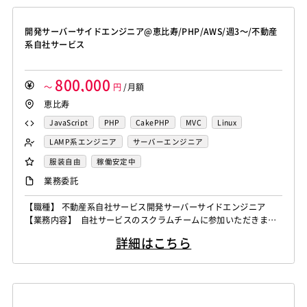
イナーから指示...
開発サーバーサイドエンジニア@恵比寿/PHP/AWS/週3～/不動産
系自社サービス
800,000
～
円
/月額
恵比寿
JavaScript
PHP
CakePHP
MVC
Linux
Oracle
MySQL
AWS
Node.js
TypeScript
LAMP系エンジニア
サーバーエンジニア
React.js
Elasticsearch
Sketch
Docker
JIRA
バックエンドエンジニア（サーバーサイド）
服装自由
稼働安定中
業務委託
【職種】 不動産系自社サービス開発サーバーサイドエンジニア
【業務内容】 自社サービスのスクラムチームに参加いただきま
す。 ・プロダクトの新機能の企画・設計 ・プロダクトの新機能の
詳細はこちら
実装・開発 ・AWSを中心としたインフラの設計・開発 ・新技術導
入やアーキ設計の検討・調査 期待したいところ ・インフラエンジ
ニア不在のため、 インフラ設計・開発に強い方だと嬉しいで...