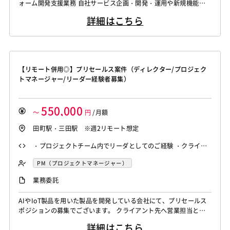
ォーム開発支援業務 自社サービス企画・開発・運用や新規機能の
SAP MM
SAP PP
SAP HR
SAP FI
SAP CO
設計・開発をご担当していただきます。 すでに参画中の現場で
Salesforce APEX
Kotlin
MATLAB
Anaconda
詳細はこちら
す。 長期的にアサインできる方お待ちしております。 情報や思考
Simulink
Tableau
Oracle BI
Qlik Sense
をアウトプットし、チームワークをもって技術のアップデートでき
る方！ メンバーと連携し、より良いサービスを目指せる方、是非
MotionBoard
Yellowfin
Actionista!
UiPath
お待ちしてお...
Blue Prism
Winautomation
Automation Anywhere
【リモート併用◎】プリセールス案件（ディレクター/プロジェク
WinActor
RoboTANGO
BizRobo!
Rust
Dart
トマネージャー/リーダー経験者募集）
GraphQL
PyTorch
Pandas
scikit-learn
Kintone
VS Code
JetBrains
Clickup
Flutter
Hyper-V
550,000
SpringBoot
React Native
SciPy
Numpy
～
円
/月額
Matplotlib
Keras
Figma
Canva
スクラム開発
田町駅・三田駅 ※週2リモート想定
VMware
Sales Cloud
Service Cloud
・プロジェクトチーム内でリーダとしてのご経験 ・クライア
Experience Cloud
Marketing Cloud
ントとの折衝経験 ・要件定義及び定義書作成経験 ・コミュニ
PM（プロジェクトマネージャー）
Account Engagement
Salesforce Lightning
ケーション力
Oracle ERP Cloud
Oracle NetSuite
Dynamics
業務委託
PowerBI
Looker Studio
Power Automate
AIやIoT製品を用いた製品を開発している会社にて、プリセールス
Confluence
ポジションの募集でございます。 クライアント先へ営業担当と同
行し希望要件のヒアリング⇨提案書(要件定義書)への落とし込み、
詳細はこちら
希望要件に沿った技術選定、見積サポート等をご支援を想定してお