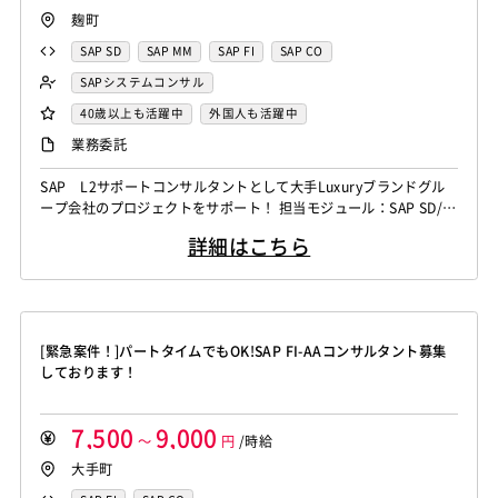
麹町
SAP SD
SAP MM
SAP FI
SAP CO
SAPシステムコンサル
40歳以上も活躍中
外国人も活躍中
業務委託
SAP L2サポートコンサルタントとして大手Luxuryブランドグル
ープ会社のプロジェクトをサポート！ 担当モジュール：SAP SD/M
M/FI/CO 作業内容：SAP L2サポート、ユーザートレーニング（FI
詳細はこちら
CO)
[緊急案件！]パートタイムでもOK!SAP FI-AAコンサルタント募集
しております！
7,500
9,000
～
円
/時給
大手町