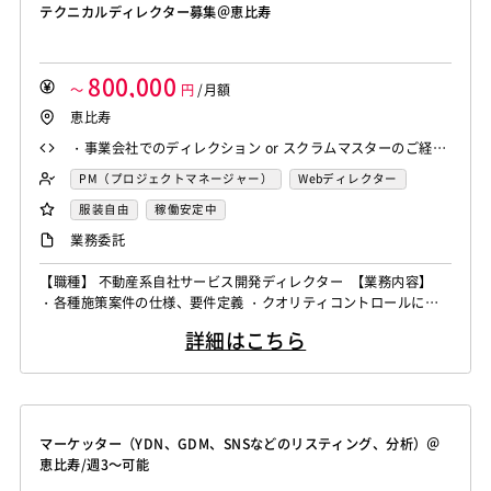
テクニカルディレクター募集＠恵比寿
800,000
～
円
/月額
恵比寿
・事業会社でのディレクション or スクラムマスターのご経験
・エンジニアのご経験 ・コミュニケーションスキル
PM（プロジェクトマネージャー）
Webディレクター
服装自由
稼働安定中
業務委託
【職種】 不動産系自社サービス開発ディレクター 【業務内容】
・各種施策案件の仕様、要件定義 ・クオリティコントロールによ
る品質向上 ・スクラム体制での開発管理、最適化 ・スクラムイベ
詳細はこちら
ントの運営、ファシリ、提案 期待したいところ ・開発組織の士気
向上 ・スクラム開発のより安定化 ・QCDの最適化 ・外部ナレッジ
の共有
マーケッター（YDN、GDM、SNSなどのリスティング、分析）＠
恵比寿/週3～可能