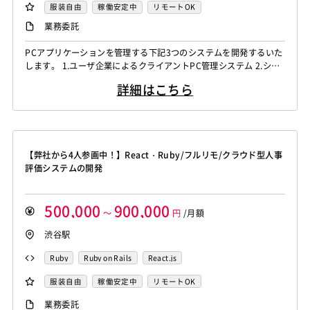
服装自由
稼働安定中
リモートOK
PostgreSQL
MySQL
SQLserver
HTML5
CSS3
業務委託
Word
Excel
PowerPoint
Cisco
SAI
WindowsOS
Cocos2d/Cocos2d-x
Unity
AWS
PCアプリケーションを管理する下記3つのシステムを開発するいた
します。 1.ユーザ企業によるクライアントPC管理システム 2.シス
アジャイル開発
オブジェクト指向
MongoDB
テム管理用のバックオフィスシステム 3.アプリケーションライセン
Node.js
Backbone.js
Android（Java）
SQLite
詳細はこちら
スを管理するライセンス管理システム
iOS
Zend Framework
CodeIgniter
jQuery
nginx
Memcached
3ds Max
SAP（全般）
BASIS
Django
Catalyst
アライドテレシス
Brocade
【弊社から4人参画中！】React・Ruby/フルリモ/クラウド型人事
ファイヤーウォール
ロードバランサー
VDI
評価システムの開発
ThinClient
Citrix XenApp
Citrix XenDesktop
Microsoft365
OracleEBS
Scala
iOS（Swift）
500,000
900,000
Go言語
Hack
AngularJS
FuelPHP
Laravel
～
円
/月額
Elixir
BASIC
TypeScript
CoffeeScript
R言語
渋谷駅
Haskell
Amazon Aurora
MariaDB
DynamoDB
Ruby
Ruby on Rails
React.js
Redis
Play Framework
Java EE
Spark Framework
服装自由
稼働安定中
リモートOK
Apache Wicket
JavaServer Faces
JUnit
Phalcon
Yii
Slim Framework
Sinatra
Padrino
RSpec
業務委託