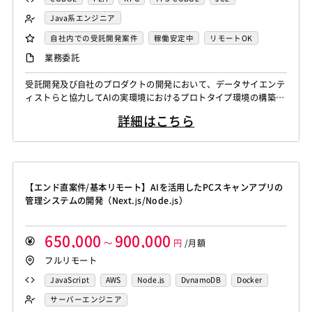
FORTRAN
C
VBA
Delphi
PL/SQL
C++
Java系エンジニア
Pro*C
VB
VC++
SQL
Shell C B K
バックエンドエンジニア（サーバーサイド）
自社内での受託開発案件
稼働安定中
リモートOK
iOS（Objective-C）
Python
JavaScript
.NET（VB)
フロントエンドエンジニア
AIエンジニア
業務委託
.NET（C#)
Flash
XML
Perl
ASP
機械学習エンジニア
データエンジニア
受託開発及び自社のプロダクトの開発において、データサイエンテ
Actionscript
PHP
Java
JSP
Ruby
データサイエンティスト
ィストらと協力してAIの実環境におけるプロトタイプ環境の構築
アセンブラ
ABAP
ストアドプロシージャ
Hadoop
や、プロダクション環境の構築、実モデルの運用に必要な開発を行
詳細はこちら
う。 【シニア】 受託開発及び自社のプロダクトの開発において、
Microsoft Azure
Struts
Spring
Seasar
CakePHP
データサイエンティストらと協力してAIの実環境におけるプロトタ
Swing
Smarty
Symfony
Ruby on Rails
Seasar2
イプ環境の構築や、プロダクション環境の構築、実モデルの運用に
EC-CUBE
OpenGL
MVC
AJAX
FLEX
必要な開発を行う。 生...
Dreamweaver
Photoshop
Fireworks
Illustrator
【エンド直案件/基本リモート】AIを活用したPCスキャンアプリの
WordPress
MAYA
IBM系汎用機
NEC系汎用機
管理システムの開発（Next.js/Node.js）
UNISYS
富士通系汎用機
AS/400
日立系汎用機
AIX
HP-UX
Solaris
Linux
RedHat
CentOS
650,000
900,000
～
円
/月額
OS/2
Windows Server
MacOS
Exchange Server
フルリモート
Active Directory
SharePoint Server
IIS
Websphere
JavaScript
AWS
Node.js
DynamoDB
Docker
Tomcat
Apache
Weblogic
Android
サーバーエンジニア
フィーチャーフォン
DB2
Oracle
Access