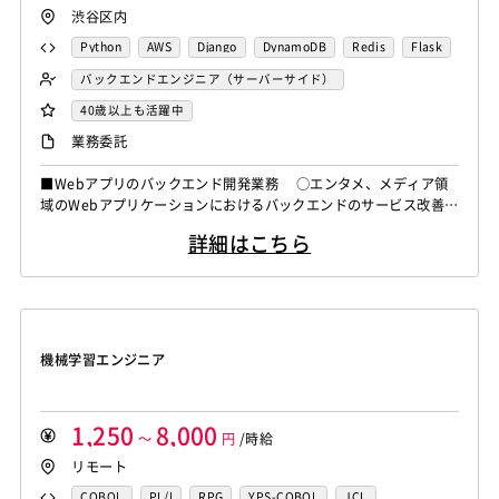
渋谷区内
Python
AWS
Django
DynamoDB
Redis
Flask
Elasticsearch
Docker
Rust
バックエンドエンジニア（サーバーサイド）
40歳以上も活躍中
業務委託
■Webアプリのバックエンド開発業務 ○エンタメ、メディア領
域のWebアプリケーションにおけるバックエンドのサービス改善と
なります。 ・PythonやGoを用いたバックエンド設計、実装、運
詳細はこちら
用 ・ユーザー/社内要望に基づく改善提案、新機能の企画、仕様
策定への参画 ・継続的なリファクタリングと不具合修正による
品質向上 ・開発生産性向上を目的としたデザインシステム／コ
ンポーネントの整...
機械学習エンジニア
1,250
8,000
～
円
/時給
リモート
COBOL
PL/I
RPG
YPS-COBOL
JCL