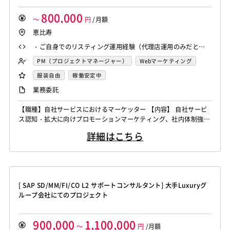
800,000
～
円
/月額
恵比寿
・ご自身でのリスティング運用経験（代理店運用のみだと厳
しいです） ・コミュニケーションスキル ・GDN、YDN、SNS
PM（プロジェクトマネージャー）
Webマーケティング
リスティング、Googleアナリティクスいずれかのうち2つ以上
服装自由
稼働安定中
の実務経験
業務委託
【職種】自社サービスにおけるマーケッター 【内容】 自社サービ
ス認知・拡大に向けプロモーションマーケティング、社内体制強化
のための募集です。 ・Webマーケティングによりプロモーション
詳細はこちら
施策の立案・実行（ユーザー / クライアント両軸） ・各種リステ
ィング運用（Google、Yahoo、SNS、AppStore等） ・オフライ
ンのプロモーション施策の立案・実行 ・サイト解析〜改善企画...
[ SAP SD/MM/FI/CO L2 サポートコンサルタント] 大手Luxuryグ
ループ会社にてのプロジェクト
900,000
1,100,000
～
円
/月額