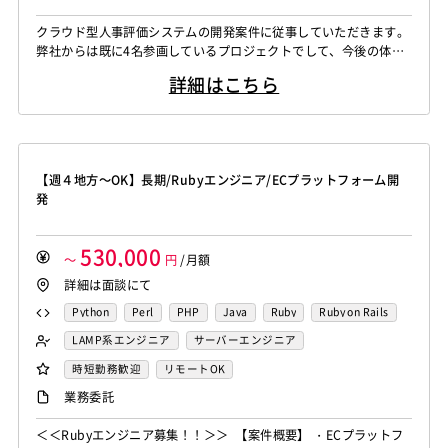
Bottle
Tornado
Flask
Vue.js
React.js
クラウド型人事評価システムの開発案件に従事していただきます。
Knockout.js
Bootstrap
LESS
SASS
Cordova
弊社からは既に4名参画しているプロジェクトでして、今後の体制
Monaca
Telerik Platform
TensorFlow
Caffe
強化のための増員計画になります。 以下チームのどれかに配属さ
詳細はこちら
れます。 ・機能開発チーム（モブ開発：既存のシニアエンジニア
Chainer
Elasticsearch
Apache Solr
とチームになってコーディングを行います） ・Issue対策チーム
Amazon Redshift
Treasure Data
BigQuery
（チケット対応：Ruby/Railsですが、Reactも出来れば良し、逆で
Apache Spark
Debian
SUSE Linux
Unreal Engine
も可）...
Lumberyard
Sketch
Adobe XD
Cinema 4D
【週４地方～OK】長期/Rubyエンジニア/ECプラットフォーム開
Final Cut Pro
Vegas Pro
After Effects
発
Adobe Premiere
Avid
Git
Subversion
Mercurial
VSS
Jenkins
CircleCI
TravisCI
wercker
530,000
～
円
/月額
Google Analytics
Adobe Analytics
詳細は面談にて
Google Cloud Platform
Heroku
Bluemix
ルーター
Python
Perl
PHP
Java
Ruby
Ruby on Rails
L2スイッチ
Docker
Chef
Lotus Notes
MySQL
AWS
LAMP系エンジニア
サーバーエンジニア
Lotus Domino
Cybozu
Vim
Emacs
Atom
バックエンドエンジニア（サーバーサイド）
時短勤務歓迎
リモートOK
Sublime Text
Brackets
Redmine
JIRA
Backlog
業務委託
Pivotal Tracker
GitLab
GitHub Enterprise
Salesforce（全般）
Dynamics CRM
BW
SAP SD
＜＜Rubyエンジニア募集！！＞＞ 【案件概要】 ・ECプラットフ