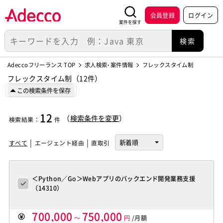
会員登録
ログイン
案件を探す
Adeccoフリーランス TOP
求人検索･案件情報
フレックスタイム制
フレックスタイム制（12件）
この検索条件を保存
12
（
検索条件を変更
）
検索結果
：
件
すべて
エージェント経由
直取引
＜Python／Go＞Webアプリのバックエンド開発業務支援
（14310）
700,000
750,000
～
円
/月額