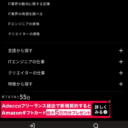
IT業界の動向に関する記事
IT業界の用語を調べる
ITエンジニアの資格
クリエイターの資格
言語から探す
Javaの求人
ITエンジニアの仕事
PHPの求人
LAMPエンジニア
クリエイターの仕事
Rubyの求人
Javaエンジニア
Webディレクター
特徴から探す
Objective-Cの求人
サーバーエンジニア
Webデザイナー
未経験も活躍中
55
終了まであと
日
×
jQueryの求人
ネットワークエンジニア
フロントエンドエンジニア
初心者レベル歓迎
©
Adecco
2026
HTML5の求人
ネイティブアプリ開発
アートディレクター
40歳以上も活躍中
COBOLの求人
ゲームプログラマ
イラストレーター
外国人も活躍中