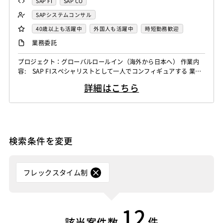
SAP FI
SAP CO
SAPシステムコンサル
40歳以上も活躍中
外国人も活躍中
時短勤務歓迎
業務委託
プロジェクト：グローバルロールイン（海外から日本へ） 作業内
容: SAP FIスペシャリストとして一人でコンフィギュアする 業
界：大手外資系ブランド
詳細はこちら
検索条件を変更
フレックスタイム制
12
件
該当案件数